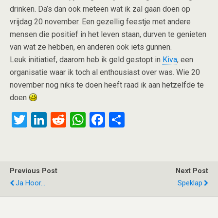
drinken. Da’s dan ook meteen wat ik zal gaan doen op
vrijdag 20 november. Een gezellig feestje met andere
mensen die positief in het leven staan, durven te genieten
van wat ze hebben, en anderen ook iets gunnen.
Leuk initiatief, daarom heb ik geld gestopt in
Kiva
, een
organisatie waar ik toch al enthousiast over was. Wie 20
november nog niks te doen heeft raad ik aan hetzelfde te
doen
T
Li
R
W
F
S
wi
n
e
h
a
h
tt
ke
d
at
ce
ar
er
dI
di
s
b
e
Previous Post
Next Post
n
t
A
o
Ja Hoor...
Speklap
p
o
p
k