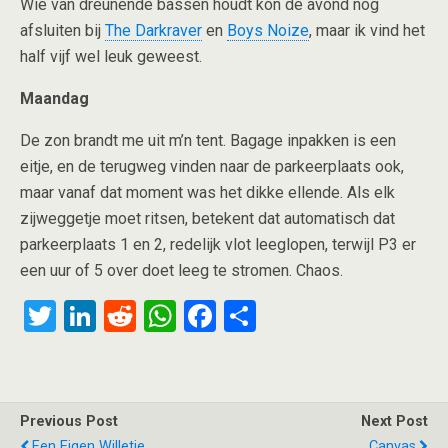
Wie van dreunende bassen houdt kon de avond nog
afsluiten bij
The Darkraver
en
Boys Noize
, maar ik vind het
half vijf wel leuk geweest.
Maandag
De zon brandt me uit m’n tent. Bagage inpakken is een
eitje, en de terugweg vinden naar de parkeerplaats ook,
maar vanaf dat moment was het dikke ellende. Als elk
zijweggetje moet ritsen, betekent dat automatisch dat
parkeerplaats 1 en 2, redelijk vlot leeglopen, terwijl P3 er
een uur of 5 over doet leeg te stromen. Chaos.
T
Li
R
W
F
S
wi
n
e
h
a
h
tt
ke
d
at
ce
ar
er
dI
di
s
b
e
Previous Post
Next Post
n
t
A
o
Een Eigen Willetje
Canvas