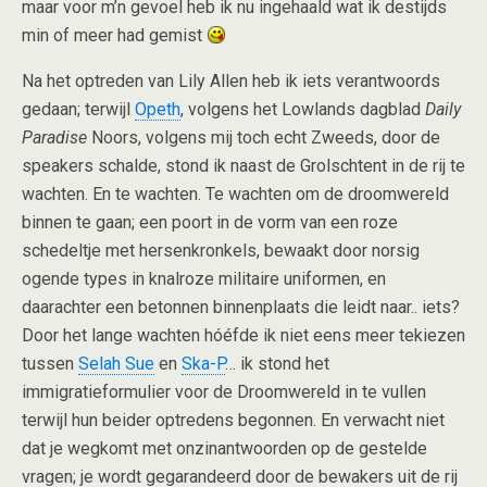
maar voor m’n gevoel heb ik nu ingehaald wat ik destijds
min of meer had gemist
Na het optreden van Lily Allen heb ik iets verantwoords
gedaan; terwijl
Opeth
, volgens het Lowlands dagblad
Daily
Paradise
Noors, volgens mij toch echt Zweeds, door de
speakers schalde, stond ik naast de Grolschtent in de rij te
wachten. En te wachten. Te wachten om de droomwereld
binnen te gaan; een poort in de vorm van een roze
schedeltje met hersenkronkels, bewaakt door norsig
ogende types in knalroze militaire uniformen, en
daarachter een betonnen binnenplaats die leidt naar.. iets?
Door het lange wachten hóéfde ik niet eens meer tekiezen
tussen
Selah Sue
en
Ska-P
… ik stond het
immigratieformulier voor de Droomwereld in te vullen
terwijl hun beider optredens begonnen. En verwacht niet
dat je wegkomt met onzinantwoorden op de gestelde
vragen; je wordt gegarandeerd door de bewakers uit de rij