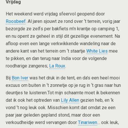
Vrijdag
Het weekend werd vrijdag sfeervol geopend door
Roosbeef
. Al jaren sjouwt ze rond over ‘t terrein, vorig jaar
bezorgde ze zelfs per bakfiets m’n krantje op camping 1,
en nu opent ze geheel in stijl dit gezellige evenement. Na
afloop even een lange verkwikkende wandeling naar de
andere kant van het terrein om ‘t staartje
White Lies
mee
te pikken, en dan terug naar India voor de volgende
roodharige zangeres;
La Roux
.
Bij
Bon Iver
was het druk in de tent, en da’s een heel mooi
excuus om buiten in ‘t zonnetje op je rug in ‘t gras naar hun
deuntjes te luisteren.Tot mijn schaamte moet ik bekennen
dat ik ook het optreden van
Lily Allen
gezien heb, en ‘k
vond ‘t nog leuk ook. Misschien komt dat omdat ze een
paar jaar geleden gepland stond, maar door een
verkoudheidje werd vervangen door
Tinariwen
… ook leuk,