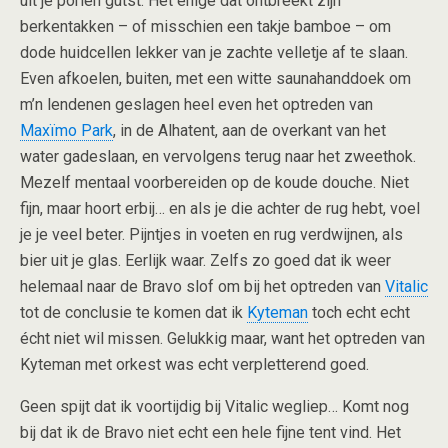
uit je poriën gútst. Het enige dat ontbreekt zijn
berkentakken – of misschien een takje bamboe – om
dode huidcellen lekker van je zachte velletje af te slaan.
Even afkoelen, buiten, met een witte saunahanddoek om
m’n lendenen geslagen heel even het optreden van
Maxïmo Park
, in de Alhatent, aan de overkant van het
water gadeslaan, en vervolgens terug naar het zweethok.
Mezelf mentaal voorbereiden op de koude douche. Niet
fijn, maar hoort erbij… en als je die achter de rug hebt, voel
je je veel beter. Pijntjes in voeten en rug verdwijnen, als
bier uit je glas. Eerlijk waar. Zelfs zo goed dat ik weer
helemaal naar de Bravo slof om bij het optreden van
Vitalic
tot de conclusie te komen dat ik
Kyteman
toch echt echt
écht niet wil missen. Gelukkig maar, want het optreden van
Kyteman met orkest was echt verpletterend goed.
Geen spijt dat ik voortijdig bij Vitalic wegliep… Komt nog
bij dat ik de Bravo niet echt een hele fijne tent vind. Het