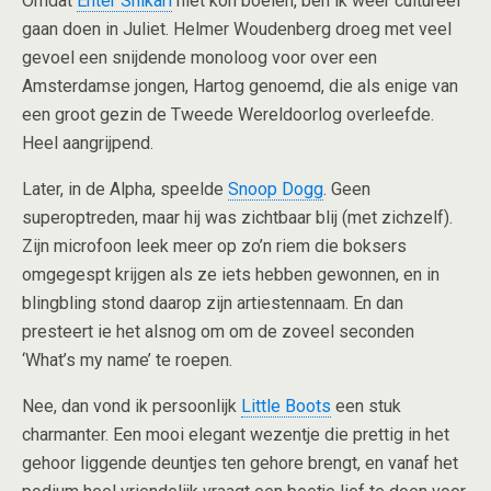
Omdat
Enter Shikari
niet kon boeien, ben ik weer cultureel
gaan doen in Juliet. Helmer Woudenberg droeg met veel
gevoel een snijdende monoloog voor over een
Amsterdamse jongen, Hartog genoemd, die als enige van
een groot gezin de Tweede Wereldoorlog overleefde.
Heel aangrijpend.
Later, in de Alpha, speelde
Snoop Dogg
. Geen
superoptreden, maar hij was zichtbaar blij (met zichzelf).
Zijn microfoon leek meer op zo’n riem die boksers
omgegespt krijgen als ze iets hebben gewonnen, en in
blingbling stond daarop zijn artiestennaam. En dan
presteert ie het alsnog om om de zoveel seconden
‘What’s my name’ te roepen.
Nee, dan vond ik persoonlijk
Little Boots
een stuk
charmanter. Een mooi elegant wezentje die prettig in het
gehoor liggende deuntjes ten gehore brengt, en vanaf het