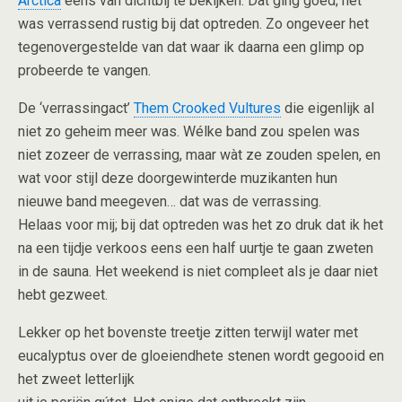
Arctica
eens van dichtbij te bekijken. Dat ging goed; het
was verrassend rustig bij dat optreden. Zo ongeveer het
tegenovergestelde van dat waar ik daarna een glimp op
probeerde te vangen.
De ‘verrassingact’
Them Crooked Vultures
die eigenlijk al
niet zo geheim meer was. Wélke band zou spelen was
niet zozeer de verrassing, maar wàt ze zouden spelen, en
wat voor stijl deze doorgewinterde muzikanten hun
nieuwe band meegeven… dat was de verrassing.
Helaas voor mij; bij dat optreden was het zo druk dat ik het
na een tijdje verkoos eens een half uurtje te gaan zweten
in de sauna. Het weekend is niet compleet als je daar niet
hebt gezweet.
Lekker op het bovenste treetje zitten terwijl water met
eucalyptus over de gloeiendhete stenen wordt gegooid en
het zweet letterlijk