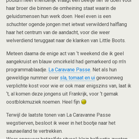
podium heel vriendelijk vraagt een beetje lief te doen voor
haar broer die binnen de omheining staat waarin de
geluidsmensen hun werk doen. Heel even is een
schuchter ogende jongen met ietwat verwilderd halflang
haar het centrum van de aandacht, voor die weer
welverdiend teruggaat naar de klanken van Little Boots.
Meteen daarna de enige act van ‘t weekend die ik geel
aangekruist en blauw omcirkeld had gemarkeerd op m’n
programmablaadje.
La Caravane Passe
. Net als hun
geweldige nummer over
sla, tomaat en ui
gewoonweg
verplichte kost voor wie er ook maar enigszins van, laat ik
‘t, al komen deze jongens uit Frankrijk, voor ‘t gemak
oostblokmuziek noemen. Heel fijn
Terwijl de laatste tonen van La Caravanne Passe
wegstierven, besloot ik weer in het bootje naar het
saunaeiland te vertrekken.