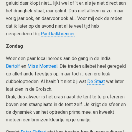
geluid daar klopt niet… lijkt wel of ‘t er, als je niet direct aan
het dranghek staat, raar galmt. Da’s niet alleen nu zo, maar
vorig jaar ook, en daarvoor ook al… Voor mij ook de reden
dat ik later op de avond niet al te veel tijd heb
gespendeerd bij
Paul kalkbrenner
.
Zondag
Weer een paar local heroes aan de gang in de India.
Bertolf
en
Miss Montreal
. Die treden allebei heel geregeld
op allerhande feestjes op, maar toch… een erg leuk
dubbeloptreden. Al haalt ‘t ‘t niet bij wat
De Staat
wat later
laat zien in de Grolsch.
Druk, dus alweer is het gras naast de tent te te prefereren
boven een staanplaats in de tent zelf. Je krijgt de sfeer en
de dynamiek van het optreden prima mee, en kweekt
meteen een bronzen kleurtje op je snuitje.