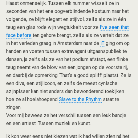
Haast onmenselijk. Tussen elk nummer wisselt ze in
seconden van het ene oogverblindende kostuum naar het
volgende, ze blijft elegant en stijlvol, zelfs als ze in één
teug een glas rode wijn wegtukkelt voor ze
I’ve seen that
face before
ten gehore brengt, zelfs als ze vertelt dat ze
in het verleden graag in Amsterdam naar de
iT
ging om op
handen en voeten tussen extravagant uitgaanspubliek te
dansen, ja zelfs als ze van het podium afstapt, een flinke
teug neemt van de blow van een jongen op de voorste rij,
en daarbij de opmerking ‘That’s a good spliff’ plaatst. Ze is
een diva, een stijlicoon, en zelfs de meest cynische
azijnpisser kan niet anders dan bewonderend toekijken
hoe ze al hoelahoepend
Slave to the Rhythm
staat te
zingen.
Voor mij bewees ze het verschil tussen een leuk bandje
en een artiest. Tussen muziek en kunst.
Ik kon weer eens niet kiezen wat ik had willen zien ná het