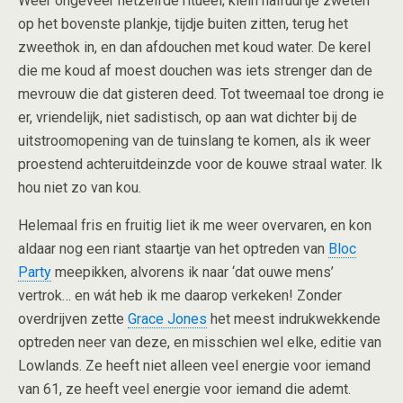
Weer ongeveer hetzelfde ritueel; klein halfuurtje zweten
op het bovenste plankje, tijdje buiten zitten, terug het
zweethok in, en dan afdouchen met koud water. De kerel
die me koud af moest douchen was iets strenger dan de
mevrouw die dat gisteren deed. Tot tweemaal toe drong ie
er, vriendelijk, niet sadistisch, op aan wat dichter bij de
uitstroomopening van de tuinslang te komen, als ik weer
proestend achteruitdeinzde voor de kouwe straal water. Ik
hou niet zo van kou.
Helemaal fris en fruitig liet ik me weer overvaren, en kon
aldaar nog een riant staartje van het optreden van
Bloc
Party
meepikken, alvorens ik naar ‘dat ouwe mens’
vertrok… en wát heb ik me daarop verkeken! Zonder
overdrijven zette
Grace Jones
het meest indrukwekkende
optreden neer van deze, en misschien wel elke, editie van
Lowlands. Ze heeft niet alleen veel energie voor iemand
van 61, ze heeft veel energie voor iemand die ademt.