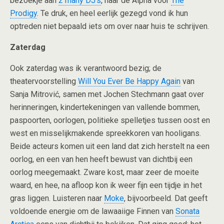
bezoekje aan
2 many DJ’s
, naar de Alpha voor
The
Prodigy
. Te druk, en heel eerlijk gezegd vond ik hun
optreden niet bepaald iets om over naar huis te schrijven.
Zaterdag
Ook zaterdag was ik verantwoord bezig; de
theatervoorstelling
Will You Ever Be Happy Again
van
Sanja Mitrović, samen met Jochen Stechmann gaat over
herinneringen, kindertekeningen van vallende bommen,
paspoorten, oorlogen, politieke spelletjes tussen oost en
west en misselijkmakende spreekkoren van hooligans.
Beide acteurs komen uit een land dat zich herstelt na een
oorlog, en een van hen heeft bewust van dichtbij een
oorlog meegemaakt. Zware kost, maar zeer de moeite
waard, en hee, na afloop kon ik weer fijn een tijdje in het
gras liggen. Luisteren naar
Moke
, bijvoorbeeld. Dat geeft
voldoende energie om de lawaaiige Finnen van
Sonata