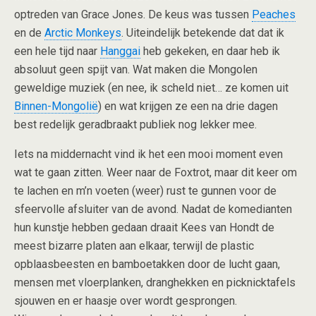
optreden van Grace Jones. De keus was tussen
Peaches
en de
Arctic Monkeys
. Uiteindelijk betekende dat dat ik
een hele tijd naar
Hanggai
heb gekeken, en daar heb ik
absoluut geen spijt van. Wat maken die Mongolen
geweldige muziek (en nee, ik scheld niet… ze komen uit
Binnen-Mongolië
) en wat krijgen ze een na drie dagen
best redelijk geradbraakt publiek nog lekker mee.
Iets na middernacht vind ik het een mooi moment even
wat te gaan zitten. Weer naar de Foxtrot, maar dit keer om
te lachen en m’n voeten (weer) rust te gunnen voor de
sfeervolle afsluiter van de avond. Nadat de komedianten
hun kunstje hebben gedaan draait Kees van Hondt de
meest bizarre platen aan elkaar, terwijl de plastic
opblaasbeesten en bamboetakken door de lucht gaan,
mensen met vloerplanken, dranghekken en picknicktafels
sjouwen en er haasje over wordt gesprongen.