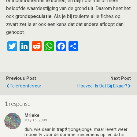
of industrieterrein te komen, en blijft die min of meer
beloofde waardestijging van de grond uit. Daarom heet het
ook grond
speculatie
. Als je bij roulette al je fiches op
zwart zet is er ook een kans dat dat anders afloopt dan
gehoopt.
T
Li
R
W
F
S
wi
n
e
h
a
h
tt
ke
d
at
ce
ar
er
dI
di
s
b
e
Previous Post
Next Post
n
t
A
o
Telefoonterreur
Hoeveel Is Dat Bij Elkaar?
p
o
p
k
1 response
Mrieke
May 16, 2009
duh, wie daar in trapt! tjongejonge. maar levert weer
mooie tv voor de domme medemens op. en dat is