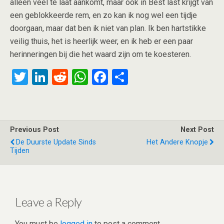
alleen veel te laat aankomt, maar ook in Best last krijgt van
een geblokkeerde rem, en zo kan ik nog wel een tijdje
doorgaan, maar dat ben ik niet van plan. Ik ben hartstikke
veilig thuis, het is heerlijk weer, en ik heb er een paar
herinneringen bij die het waard zijn om te koesteren.
T
Li
R
W
F
S
wi
n
e
h
a
h
tt
ke
d
at
ce
ar
er
dI
di
s
b
e
Previous Post
Next Post
n
t
A
o
De Duurste Update Sinds
Het Andere Knopje
Tijden
p
o
p
k
Leave a Reply
You must be
logged in
to post a comment.