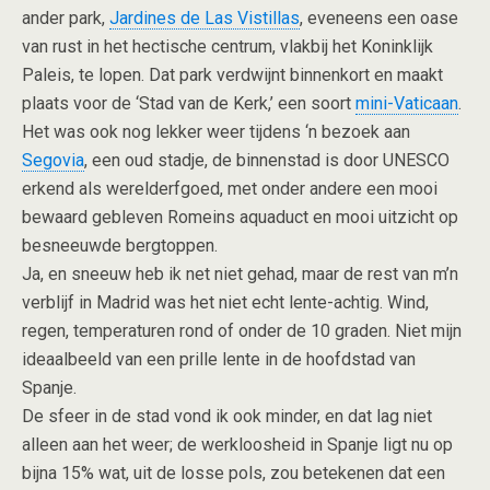
ander park,
Jardines de Las Vistillas
, eveneens een oase
van rust in het hectische centrum, vlakbij het Koninklijk
Paleis, te lopen. Dat park verdwijnt binnenkort en maakt
plaats voor de ‘Stad van de Kerk,’ een soort
mini-Vaticaan
.
Het was ook nog lekker weer tijdens ‘n bezoek aan
Segovia
, een oud stadje, de binnenstad is door UNESCO
erkend als werelderfgoed, met onder andere een mooi
bewaard gebleven Romeins aquaduct en mooi uitzicht op
besneeuwde bergtoppen.
Ja, en sneeuw heb ik net niet gehad, maar de rest van m’n
verblijf in Madrid was het niet echt lente-achtig. Wind,
regen, temperaturen rond of onder de 10 graden. Niet mijn
ideaalbeeld van een prille lente in de hoofdstad van
Spanje.
De sfeer in de stad vond ik ook minder, en dat lag niet
alleen aan het weer; de werkloosheid in Spanje ligt nu op
bijna 15% wat, uit de losse pols, zou betekenen dat een