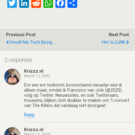
T
Li
R
W
F
S
wi
n
e
h
a
h
tt
ke
d
at
ce
ar
er
dI
di
s
b
e
Previous Post
Next Post
n
t
A
o
Houdt Me Toch Bezig...
Het Is LLiNK
p
o
p
k
2 responses
Krizzz.nl
March 12, 2009
Ere wie ere toekomt; bovenstaand nieuwtje wist ik
alleen maar, omdat ik Francisco van Jole (@2525)
volg op Twitter. Nieuwssites, en ook Twitteraars,
trouwens, blijken zich drukker te maken om ‘t concert
van The Killers dat vandaag niet doorgaat.
Reply
Krizzz.nl
March 12, 2009