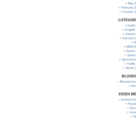
May 
February 
October 
CATEGOR
Audio
English
Games
General
(
I
MMXXI
Space
Spam
Sponsore
Traffic
World
(
BLOGR
Blauwscher
kriz
EIGEN M
Audioscrob
Face
Goo
Link
Tw