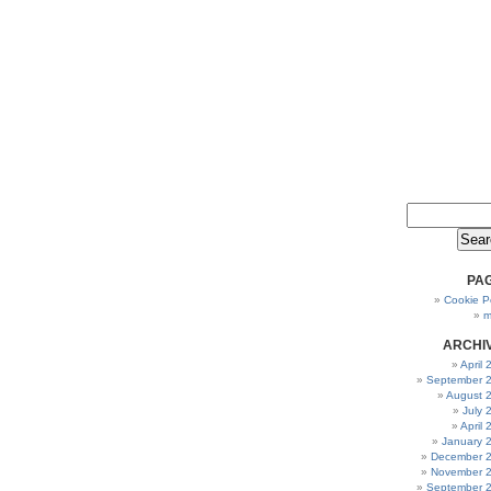
PA
Cookie Po
m
ARCHI
April
September 
August 
July 
April
January 
December 
November 
September 