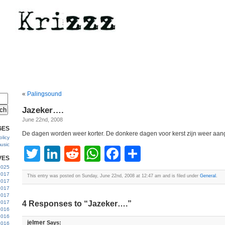
«
Palingsound
Jazeker….
June 22nd, 2008
GES
De dagen worden weer korter. De donkere dagen voor kerst zijn weer aa
licy
usic
Twitter
LinkedIn
Reddit
WhatsApp
Facebook
Share
VES
 2025
2017
This entry was posted on Sunday, June 22nd, 2008 at 12:47 am and is filed under
General
.
2017
2017
 2017
2017
4 Responses to “Jazeker….”
2016
2016
jelmer
Says:
2016