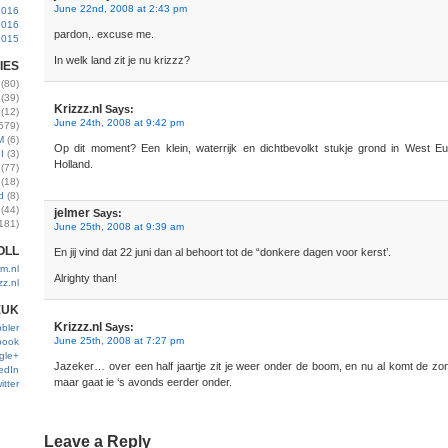
June 22nd, 2008 at 2:43 pm
2016
2016
pardon,. excuse me.
2015
In welk land zit je nu krizzz?
IES
(80)
(39)
Krizzz.nl
Says:
(12)
June 24th, 2008 at 9:42 pm
579)
M
(6)
Op dit moment? Een klein, waterrijk en dichtbevolkt stukje grond in West
I
(3)
Holland.
(77)
(18)
d
(8)
(44)
jelmer
Says:
181)
June 25th, 2008 at 9:39 am
OLL
En jij vind dat 22 juni dan al behoort tot de “donkere dagen voor kerst’.
m.nl
Alrighty than!
zz.nl
EUK
Krizzz.nl
Says:
bler
June 25th, 2008 at 7:27 pm
book
gle+
Jazeker… over een half jaartje zit je weer onder de boom, en nu al komt de zon
edIn
maar gaat ie ‘s avonds eerder onder.
itter
Leave a Reply