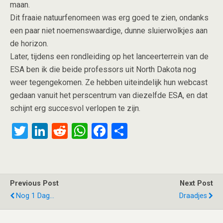
maan.
Dit fraaie natuurfenomeen was erg goed te zien, ondanks
een paar niet noemenswaardige, dunne sluierwolkjes aan
de horizon.
Later, tijdens een rondleiding op het lanceerterrein van de
ESA ben ik die beide professors uit North Dakota nog
weer tegengekomen. Ze hebben uiteindelijk hun webcast
gedaan vanuit het perscentrum van diezelfde ESA, en dat
schijnt erg succesvol verlopen te zijn.
T
Li
R
W
F
S
wi
n
e
h
a
h
tt
ke
d
at
ce
ar
er
dI
di
s
b
e
Previous Post
Next Post
n
t
A
o
Nog 1 Dag...
Draadjes
p
o