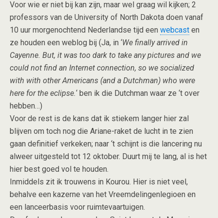
Voor wie er niet bij kan zijn, maar wel graag wil kijken; 2
professors van de University of North Dakota doen vanaf
10 uur morgenochtend Nederlandse tijd een
webcast
en
ze houden een weblog bij (Ja, in ‘
We finally arrived in
Cayenne. But, it was too dark to take any pictures and we
could not find an Internet connection, so we socialized
with with other Americans (and a Dutchman) who were
here for the eclipse.
‘ ben ik die Dutchman waar ze ‘t over
hebben…)
Voor de rest is de kans dat ik stiekem langer hier zal
blijven om toch nog die Ariane-raket de lucht in te zien
gaan definitief verkeken; naar ‘t schijnt is die lancering nu
alweer uitgesteld tot 12 oktober. Duurt mij te lang, al is het
hier best goed vol te houden.
Inmiddels zit ik trouwens in Kourou. Hier is niet veel,
behalve een kazerne van het Vreemdelingenlegioen en
een lanceerbasis voor ruimtevaartuigen.