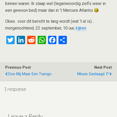
binnen waren. Ik slaap wel (tegenwoordig zelfs weer in
een gewoon bed) maar dan in ‘t Mercure Atlantis
Okee.. voor dit bericht te lang wordt (wat ‘t al is)…
morgenochtend, 22 september, 10 uur,
kijken
.
T
Li
R
W
F
S
wi
n
e
h
a
h
tt
ke
d
at
ce
ar
er
dI
di
s
b
e
Previous Post
Next Post
n
t
A
o
Doe Mij Maar Een Twingo
Missie Geslaagd :P
p
o
p
k
1 response
Leave a Reply