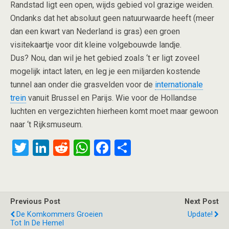
Randstad ligt een open, wijds gebied vol grazige weiden.
Ondanks dat het absoluut geen natuurwaarde heeft (meer
dan een kwart van Nederland is gras) een groen
visitekaartje voor dit kleine volgebouwde landje.
Dus? Nou, dan wil je het gebied zoals ‘t er ligt zoveel
mogelijk intact laten, en leg je een miljarden kostende
tunnel aan onder die grasvelden voor de
internationale
trein
vanuit Brussel en Parijs. Wie voor de Hollandse
luchten en vergezichten hierheen komt moet maar gewoon
naar ‘t Rijksmuseum.
T
Li
R
W
F
S
wi
n
e
h
a
h
tt
ke
d
at
ce
ar
er
dI
di
s
b
e
Previous Post
Next Post
n
t
A
o
De Komkommers Groeien
Update!
Tot In De Hemel