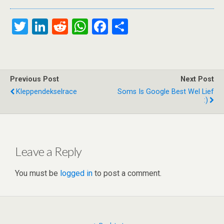
T
Li
R
W
F
S
wi
n
e
h
a
h
tt
ke
d
at
ce
ar
er
dI
di
s
b
e
Previous Post
Next Post
n
t
A
o
Kleppendekselrace
Soms Is Google Best Wel Lief
:)
p
o
p
k
Leave a Reply
You must be
logged in
to post a comment.