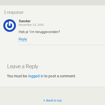
p
o
p
k
1 response
Sander
November 24, 2005
Heb je \’m teruggevonden?
Reply
Leave a Reply
You must be
logged in
to post a comment.
Back to top