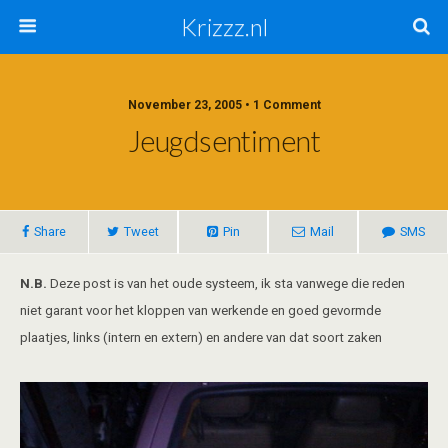
Krizzz.nl
November 23, 2005 • 1 Comment
Jeugdsentiment
Share
Tweet
Pin
Mail
SMS
N.B.
Deze post is van het oude systeem, ik sta vanwege die reden
niet garant voor het kloppen van werkende en goed gevormde
plaatjes, links (intern en extern) en andere van dat soort zaken