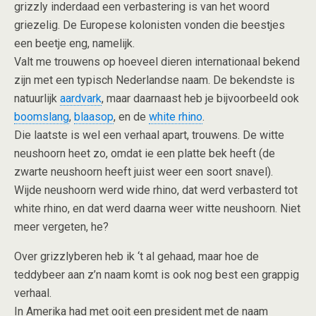
grizzly inderdaad een verbastering is van het woord
griezelig. De Europese kolonisten vonden die beestjes
een beetje eng, namelijk.
Valt me trouwens op hoeveel dieren internationaal bekend
zijn met een typisch Nederlandse naam. De bekendste is
natuurlijk
aardvark
, maar daarnaast heb je bijvoorbeeld ook
boomslang
,
blaasop
, en de
white rhino
.
Die laatste is wel een verhaal apart, trouwens. De witte
neushoorn heet zo, omdat ie een platte bek heeft (de
zwarte neushoorn heeft juist weer een soort snavel).
Wijde neushoorn werd wide rhino, dat werd verbasterd tot
white rhino, en dat werd daarna weer witte neushoorn. Niet
meer vergeten, he?
Over grizzlyberen heb ik ‘t al gehaad, maar hoe de
teddybeer aan z’n naam komt is ook nog best een grappig
verhaal.
In Amerika had met ooit een president met de naam