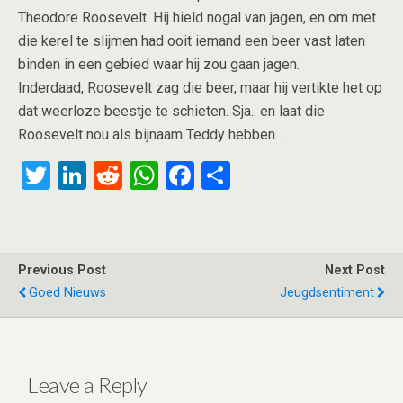
Theodore Roosevelt. Hij hield nogal van jagen, en om met
die kerel te slijmen had ooit iemand een beer vast laten
binden in een gebied waar hij zou gaan jagen.
Inderdaad, Roosevelt zag die beer, maar hij vertikte het op
dat weerloze beestje te schieten. Sja.. en laat die
Roosevelt nou als bijnaam Teddy hebben…
T
Li
R
W
F
S
wi
n
e
h
a
h
tt
ke
d
at
ce
ar
er
dI
di
s
b
e
Previous Post
Next Post
n
t
A
o
Goed Nieuws
Jeugdsentiment
p
o
p
k
Leave a Reply