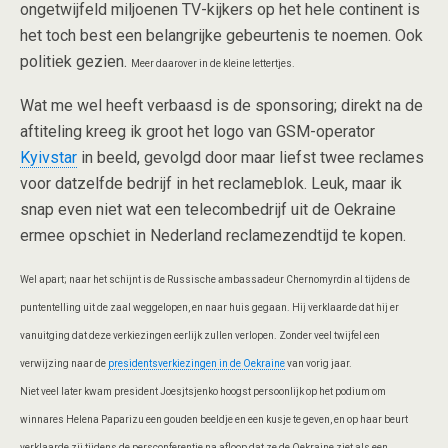
ongetwijfeld miljoenen TV-kijkers op het hele continent is
het toch best een belangrijke gebeurtenis te noemen. Ook
politiek gezien.
Meer daarover in de kleine lettertjes.
Wat me wel heeft verbaasd is de sponsoring; direkt na de
aftiteling kreeg ik groot het logo van GSM-operator
Kyivstar
in beeld, gevolgd door maar liefst twee reclames
voor datzelfde bedrijf in het reclameblok. Leuk, maar ik
snap even niet wat een telecombedrijf uit de Oekraine
ermee opschiet in Nederland reclamezendtijd te kopen.
Wel apart; naar het schijnt is de Russische ambassadeur Chernomyrdin al tijdens de
puntentelling uit de zaal weggelopen, en naar huis gegaan. Hij verklaarde dat hij er
vanuitging dat deze verkiezingen eerlijk zullen verlopen. Zonder veel twijfel een
verwijzing naar de
presidentsverkiezingen in de Oekraine
van vorig jaar.
Niet veel later kwam president Joesjtsjenko hoogst persoonlijk op het podium om
winnares Helena Paparizu een gouden beeldje en een kusje te geven, en op haar beurt
verklaarde zij tijdens de persconferentie na afloop dat ze de Oekraine ziet als een