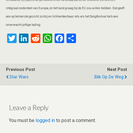
integraal onderdeel van Europa, en het land graag bij de EU zou willen hebben. Dat geeft
een op het eerste gezicht zo blij en lichtverteerbaar iets als het Songfestival toch een
onverwacht pittige lading.
T
Li
R
W
F
S
wi
n
e
h
a
h
tt
ke
d
at
ce
ar
er
dI
di
s
b
e
Previous Post
Next Post
n
t
A
o
Star Wars
Blik Op De Weg
p
o
p
k
Leave a Reply
You must be
logged in
to post a comment.