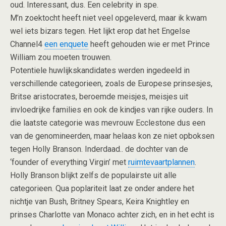
oud. Interessant, dus. Een celebrity in spe.
M’n zoektocht heeft niet veel opgeleverd, maar ik kwam
wel iets bizars tegen. Het lijkt erop dat het Engelse
Channel4
een enquete
heeft gehouden wie er met Prince
William zou moeten trouwen.
Potentiele huwlijkskandidates werden ingedeeld in
verschillende categorieen, zoals de Europese prinsesjes,
Britse aristocrates, beroemde meisjes, meisjes uit
invloedrijke families en ook de kindjes van rijke ouders. In
die laatste categorie was mevrouw Ecclestone dus een
van de genomineerden, maar helaas kon ze niet opboksen
tegen Holly Branson. Inderdaad.. de dochter van de
‘founder of everything Virgin’ met
ruimtevaartplannen
.
Holly Branson blijkt zelfs de populairste uit alle
categorieen. Qua poplariteit laat ze onder andere het
nichtje van Bush, Britney Spears, Keira Knightley en
prinses Charlotte van Monaco achter zich, en in het echt is