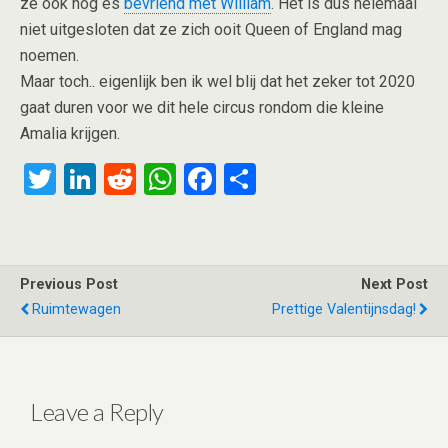
ze ook nog es
bevriend met William
. Het is dus helemaal
niet uitgesloten dat ze zich ooit Queen of England mag
noemen.
Maar toch.. eigenlijk ben ik wel blij dat het zeker tot 2020
gaat duren voor we dit hele circus rondom die kleine
Amalia krijgen.
T
Li
R
W
F
S
wi
n
e
h
a
h
tt
ke
d
at
ce
ar
er
dI
di
s
b
e
Previous Post
Next Post
n
t
A
o
Ruimtewagen
Prettige Valentijnsdag!
p
o
p
k
Leave a Reply