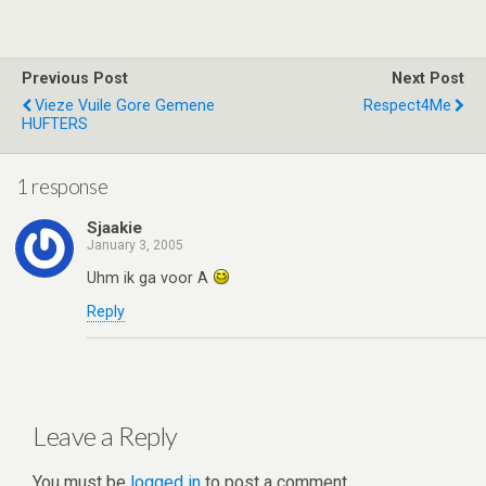
tt
ke
d
at
ce
ar
er
dI
di
s
b
e
Previous Post
Next Post
n
t
A
o
Vieze Vuile Gore Gemene
Respect4Me
HUFTERS
p
o
p
k
1 response
Sjaakie
January 3, 2005
Uhm ik ga voor A
Reply
Leave a Reply
You must be
logged in
to post a comment.