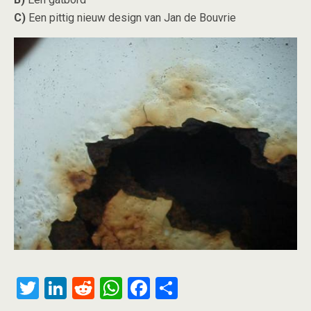
C)
Een pittig nieuw design van Jan de Bouvrie
T
Li
R
W
F
S
wi
n
e
h
a
h