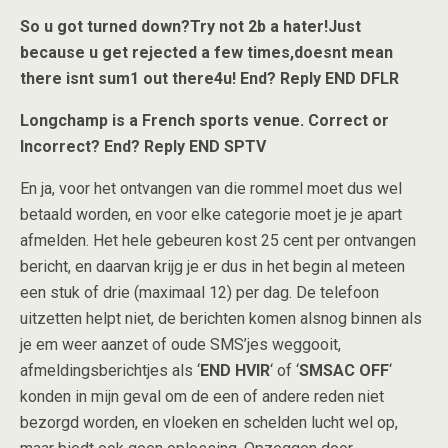
So u got turned down?Try not 2b a hater!Just
because u get rejected a few times,doesnt mean
there isnt sum1 out there4u! End? Reply END DFLR
Longchamp is a French sports venue. Correct or
Incorrect? End? Reply END SPTV
En ja, voor het ontvangen van die rommel moet dus wel
betaald worden, en voor elke categorie moet je je apart
afmelden. Het hele gebeuren kost 25 cent per ontvangen
bericht, en daarvan krijg je er dus in het begin al meteen
een stuk of drie (maximaal 12) per dag. De telefoon
uitzetten helpt niet, de berichten komen alsnog binnen als
je em weer aanzet of oude SMS’jes weggooit,
afmeldingsberichtjes als ‘
END HVIR
‘ of ‘
SMSAC OFF
‘
konden in mijn geval om de een of andere reden niet
bezorgd worden, en vloeken en schelden lucht wel op,