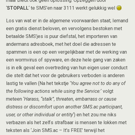
maar biedt ook geen oplossing. Opzeggen door
‘
STOPALL
‘ te SMS’en naar 3111 werkt gelukkig wel
Los van wat er in de algemene voorwaarden staat; Iemand
een gratis dienst beloven, en vervolgens bestoken met
betaalde SMS’jes is puur diefstal, het importeren van
andermans adresboek, met het doel die adressen te
spammen is een op een vergelijkbaar met de werking van
een wormvirus of spyware, en deze hele gang van zaken
is in elk geval een overtreding van hun eigen user conduct
die stelt dat het voor de gebruikers verboden is anderen
lastig te vallen (Na het tekstje ‘
You agree not to do any of
the following actions while using the Service:
‘ volgt
meteen ‘
Harass, “stalk”, threaten, embarrass or cause
distress or discomfort upon another SMS.ac participant,
user, or other individual or entity
‘) en het zou me niks
verbazen als het zelfs strafbaar is mensen te lokken met
teksten als ‘Join SMS.ac – It’s FREE’ terwijl het