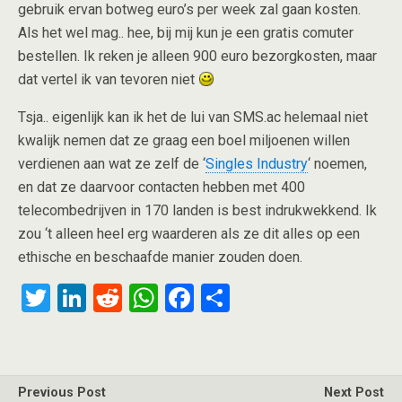
gebruik ervan botweg euro’s per week zal gaan kosten.
Als het wel mag.. hee, bij mij kun je een gratis comuter
bestellen. Ik reken je alleen 900 euro bezorgkosten, maar
dat vertel ik van tevoren niet
Tsja.. eigenlijk kan ik het de lui van SMS.ac helemaal niet
kwalijk nemen dat ze graag een boel miljoenen willen
verdienen aan wat ze zelf de ‘
Singles Industry
‘ noemen,
en dat ze daarvoor contacten hebben met 400
telecombedrijven in 170 landen is best indrukwekkend. Ik
zou ‘t alleen heel erg waarderen als ze dit alles op een
ethische en beschaafde manier zouden doen.
T
Li
R
W
F
S
wi
n
e
h
a
h
tt
ke
d
at
ce
ar
er
dI
di
s
b
e
Previous Post
Next Post