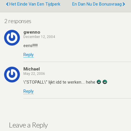
n
t
A
o
Het Einde Van Een Tijdperk
En Dan Nu De Bonusvraag
p
o
p
k
2 responses
gwenno
December 12, 2004
eens!!!!!!
Reply
Michael
May 22, 2006
\”STOPALL\” lijkt idd te werken…. hehe
Reply
Leave a Reply