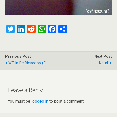
T
Li
R
W
F
S
wi
n
e
h
a
h
tt
ke
d
at
ce
ar
er
dI
di
s
b
e
Previous Post
Next Post
n
t
A
o
WT In De Bioscoop (2)
Koud!
p
o
p
k
Leave a Reply
You must be
logged in
to post a comment.