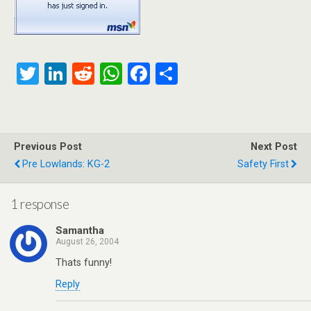
T
Li
R
W
F
S
wi
n
e
h
a
h
tt
ke
d
at
ce
ar
er
dI
di
s
b
e
Previous Post
Next Post
n
t
A
o
Pre Lowlands: KG-2
Safety First
p
o
p
k
1 response
Samantha
August 26, 2004
Thats funny!
Reply