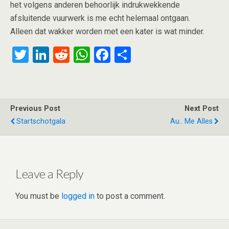
het volgens anderen behoorlijk indrukwekkende
afsluitende vuurwerk is me echt helemaal ontgaan.
Alleen dat wakker worden met een kater is wat minder.
T
Li
R
W
F
S
wi
n
e
h
a
h
tt
ke
d
at
ce
ar
er
dI
di
s
b
e
Previous Post
Next Post
n
t
A
o
Startschotgala
Au.. Me Alles
p
o
p
k
Leave a Reply
You must be
logged in
to post a comment.