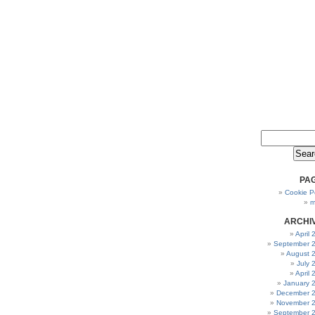
PA
Cookie Po
m
ARCHI
April
September 
August 
July 
April
January 
December 
November 
September 