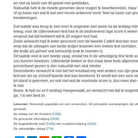
en niet op basis van dit gepiel met getalletjes.
Natuurlijk heb ik de moeite genomen deze vragen te beantwoorden, maar 
of op basis van wat ik wel een mooie antwoord vond. Niet op basis van gr
berekeningen.
Dat laatste was terug te zien toen ik ongeveer een week na de testdag mij
kreeg; voor de cijferreeksen-test had ik de bedroevend lage score 6 weten 
ervanuit dat dat betekent dat ik 20 vragen fout had.
Zoals verwacht had ik beter gescoord voor de tweede Cattell-test dan voor d
erop dat de uitslagen van beide testjes tesamen een enkele test vormden,
die testje als geheel ook behoorlijk brak te noemen is.
Dit laatste vind ik een beetje vaag, omdat me in de uitnodiging drie tests 
zou kunnen bewijzen. Uiteindelijk bleken er dus maar twee tests afgenom
procentueel gezien is dan natuurlijk een stuk minder.
Desondanks verwacht ik niet dat het resultaat erg veel anders zou zijn gew
test wel als op zichzelf taande test was berekend. Er wordt wel een sore v
tot stand is gekomen, en ook niet wat de maximale score is, dus meer dan
ik niet.
Boeie. Ik heb nu zo’n testdag meegemaakt, en verwacht niet dat ik volgen
ga. ‘t Is wel best zo.
Leesvoer:
Gescande papiertjes en een screenshot. Uit principiele overwegingen zijn a
gemaakt.
de uitslag van de thuistest (
138k
)
De gescande uitnodiging (
243k
)
De begeleidende brief (
140k
) met routebeschrijving (
164k
)
De uiteindelijke uitslag (
77k
)