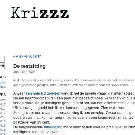
«
Alex vs. Albert?
De testzitting
July 16th, 2004
GES
N.B.
Deze post is van het oude systeem, ik sta vanwege die reden niet garant voo
licy
goed gevormde plaatjes, links (intern en extern) en andere van dat soort zaken
usic
Alweer
een hele tijd geleden
vond ik het de moeite waard dat internet-test
VES
Na het beantwoorden van een paar niet bepaald moeilijke vragen krijg je
 2025
verteld wordt dat je intelligent genoeg bent om aan een officiele testmidd
2017
Uit nieuwsgierigheid heb ik me daarvoor opgegeven. Zien wat ‘t wordt.
2017
Zo ongeveer een maand daarna ontving ik een envelop. Zwaar papier, ged
2017
 2017
ouderwetse matrixprinter geprint adreslabel en een keurig recht (maar wel
2017
postzegel van 39 cent.
2016
De langverwachte
uitnodiging
me te laten testen voor de presitigieuze cl
2016
intelligente mensen ter wereld.
2016