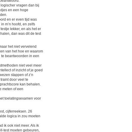
n beantwoord.
g logischer vragen dan bij
handjes en een hoge
rden.
ord en er even tijd was
in m’n hoofd, en zelfs
stje lekker, en als het er
alen, dan was dit de test
aar het niet vervelend
aken van het hoe en waarom
 te beantwoorden in een
testmethoden niet veel meer
llect of inzicht of je goed
 wezen stappen of z’n
traint door veel te
n prachtscore kan behalen.
te meten of een
 het toelatingsexamen voor
, cijferreeksen. 26
alde logica in zou moeten
d ik ook niet meer. Als ik
ll-test moeten gebeuren,