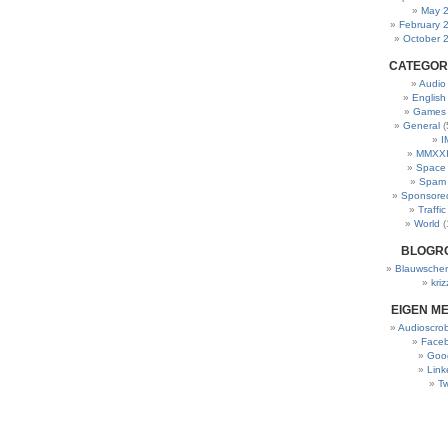
May 
February 
October 
CATEGOR
Audio
English
Games
General
(
I
MMXXI
Space
Spam
Sponsore
Traffic
World
(
BLOGR
Blauwscher
kriz
EIGEN M
Audioscrob
Face
Goo
Link
Tw