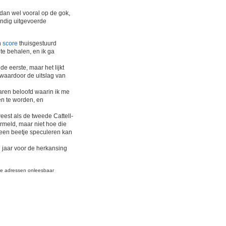
dan wel vooral op de gok,
ondig uitgevoerde
n
score
thuisgestuurd
te behalen, en ik ga
e eerste, maar het lijkt
 waardoor de uitslag van
waren beloofd waarin ik me
en te worden, en
eest als de tweede Cattell-
ermeld, maar niet hoe die
 een beetje speculeren kan
d jaar voor de herkansing
lle adressen onleesbaar