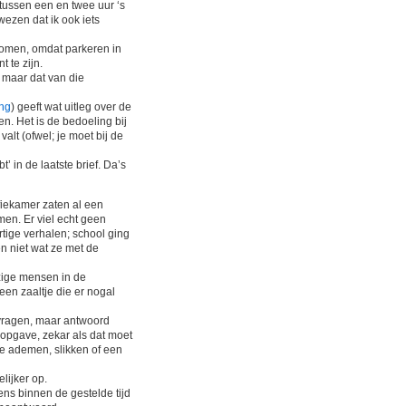
 tussen een en twee uur ‘s
wezen dat ik ook iets
komen, omdat parkeren in
 te zijn.
, maar dat van die
ing
) geeft wat uitleg over de
n. Het is de bedoeling bij
alt (ofwel; je moet bij de
’ in de laatste brief. Da’s
ffiekamer zaten al een
men. Er viel echt geen
tige verhalen; school ging
n niet wat ze met de
zige mensen in de
en zaaltje die er nogal
e vragen, maar antwoord
opgave, zekar als dat moet
e ademen, slikken of een
lijker op.
ens binnen de gestelde tijd