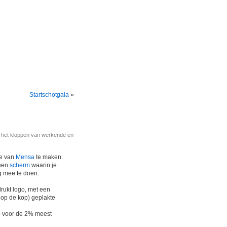
Startschotgala
»
r het kloppen van werkende en
je van
Mensa
te maken.
 een
scherm
waarin je
ag mee te doen.
rukt logo, met een
 op de kop) geplakte
ub voor de 2% meest