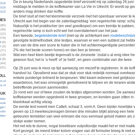
De in keurig Nederlands opgestelde brief verzoekt mij op zaterdag 26 juni
2016
middags te melden in de koffiekamer van La Vie in Utrecht. Er wordt op ge
2016
anders mag drinken dan koffie.
2015
De brief sluit af met het klemmende verzoek met het openbaar vervoer te 
IES
Utrecht aan het begin van de zaterdagmiddag ‘een regelrechte ramp’ schijnt
(80)
Natuurlijk is het praktischer (en veel goedkoper) om een treintje te pakken
(39)
regelrechte ramp is toch echt wel het overstatement van het jaar.
(12)
Een tweede,
begeleidende brief
(met op de achterkant een
routebeschrijv
579)
gevolgde testmethodiek; drie testjes, waarvan er een een subtest zal hebbe
M
(6)
een van de drie een score te halen die in het achtennegentigste percentiel v
I
(3)
2% die het beste scoren horen) en dan ben je binnen.
(77)
Wat een heel klein beetje tegenvalt is de zinsnede ‘zodat u al enig idee hebt
(18)
d
(8)
gewoon fout; het is ‘u heeft’ of ‘je hebt’, en geen combinatie van die twee.
(44)
181)
Op 26 juni was ik mooi op tijd aanwezig om mezelf te registreren. In de ko
handvol lui. Opvallend was dat ze stuk voor stuk redelijk normaal overkwa
OLL
enkele puisterige brilnerd te bespeuren. Wel kwam iedereen met gelijksoor
m.nl
waardeloos, het was onmogelijk gemotiveerd te blijven en de leraren wiste
zz.nl
betreffende persoon aanmoesten.
Zo rond een uur of twee zouden de testjes afgenomen worden. De aanwe
EUK
koffiekamer werden opgedeeld in twee groepen, en konden gaan zitten in e
bler
klaslokaal-achtig uitzag.
book
De eerste test noemt men Cattell, schaal 3, vorm A. Geen bijster moeilijk
gle+
geven op 13 meerkeuzevragen binnen drie minuten blijkt alsnog een hele 
edIn
itter
gebeuren temidden van veel emnsen die nou eenmaal geluid maken als z
slokje water nemen.
Het net iets te dunne, nogal breekbare vulpotloodje maakt het er niet makke
Kort gezegd; de meest linker kolom vragen van dit formulier kreeg ik niet e