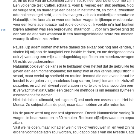
af, en de rest van de kolommen zullen niet zo heel veel beter door me zij
Een volgende test, Cattell, schaal 3, vorm B, verliep een stuk prettiger. No
de vorige test, en daardat je een beetje in het ritme zit, en toch al zweet
adrenalinespiegel hebt, laten deze vragen zich ook makkelijker beantwoo
Natuurlijk, elke keer als er weer een kolom vragen in ijltempo was beantwo
voor een korte adempauze had ik die ook nodig. Ik voelde m’n hart bonken 
blijven ademen was een beproeving, maar toch… voor m’n gevoel ging dit te
een van de drie was waarvoor ik een bovengemiddelde score zou moeten h
waarop ik alles in zou zetten.
Pauze. Op adem komen met twee dames die elkaar ook nog niet kenden, m
vinden bij mij aan de hangtafel een bakkie te doen, en me deelgenoot m
ook zij vandaag een vrije zaterdagmiddag opofferen om meerkeuzevragen
Utrechts vergadercentrum.
Natuurlijk ook even de kans je te beklagen over het feit dat de gebruikte 
geven dan een momentopname; het hangt niet af van kennis, linguistisch inte
scoort, maar veelal op snelheid en routine. Iemand die een avond bruut is
leesbril is vergeten zal genadeloos laag scoren, terwijl iemand die zichzelf 
puzzelen, en zichzelf dwingt veel vragen in korte tijd te beantwoorden ee
Ik verwacht niet dat Cattell een geschikte methode is om iemands IQ mee 
assessment af te nemen.
Niet dat dat iets uitmaakt; het is geen IQ-test noch een assessment. Het is
Mensa. Zo subjectief als de pest, maar daar hebben ze alle reden toe.
Na de pauze werd nog een test afgenomen; Drenth Nummerieke Aanleg Test
vragen, te beantwoorden in 30 minuten. Reeksen cijfertjes waar een bepa
zitten.
Vast wel te doen, maar ik had er weinig trek of vertrouwen in, en veel zin ha
ergens voor toegelaten zou worden, zou dat op basis van die tweede Catte