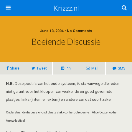
Krizzz.nl
June 13, 2004 • No Comments
Boeiende Discussie
Share
Tweet
Pin
Mail
SMS
N.B.
Deze post is van het oude systeem, ik sta vanwege die reden
niet garant voor het kloppen van werkende en goed gevormde
plaatjes, links (intern en extern) en andere van dat soort zaken
Onderstaande discussie vond plaats vlak voor het optreden van Alice Cooper op het
Arrow-festival