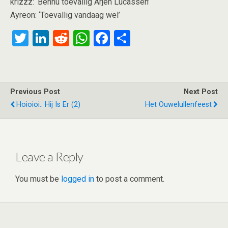
krizzz: ‘Bennu toevallig Arjen Lucassen’
Ayreon: ‘Toevallig vandaag wel’
T
Li
R
W
F
S
wi
n
e
h
a
h
tt
ke
d
at
ce
ar
er
dI
di
s
b
e
Previous Post
Next Post
n
t
A
o
Hoioioi.. Hij Is Er (2)
Het Ouwelullenfeest
p
o
p
k
Leave a Reply
You must be
logged in
to post a comment.