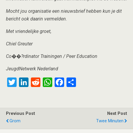
Mocht jou organisatie een nieuwsbrief hebben kun je dit
bericht ook daarin vermelden.
Met vriendelijke groet,
Chiel Greuter
Co��?rdinator Trainingen / Peer Education
JeugdNetwerk Nederland
T
Li
R
W
F
S
wi
n
e
h
a
h
tt
ke
d
at
ce
ar
er
dI
di
s
b
e
Previous Post
Next Post
n
t
A
o
Grom
Twee Minuten
p
o