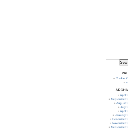
PA
Cookie Po
m
ARCHI
April
September 
August 
July 
April
January 
December 
November 
September 