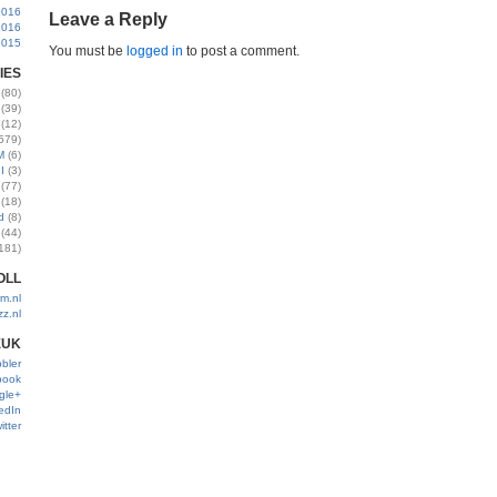
2016
Leave a Reply
2016
2015
You must be
logged in
to post a comment.
IES
(80)
(39)
(12)
579)
M
(6)
I
(3)
(77)
(18)
d
(8)
(44)
181)
OLL
m.nl
zz.nl
EUK
bler
book
gle+
edIn
itter