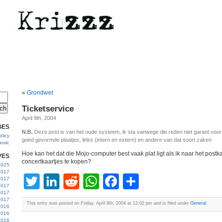
«
Grondwet
Ticketservice
April 9th, 2004
GES
N.B.
Deze post is van het oude systeem, ik sta vanwege die reden niet garant voo
licy
goed gevormde plaatjes, links (intern en extern) en andere van dat soort zaken
usic
Hoe kan het dat die Mojo-computer best vaak plat ligt als ik naar het post
VES
concertkaartjes te kopen?
 2025
2017
Twitter
LinkedIn
Reddit
WhatsApp
Facebook
Share
2017
2017
 2017
2017
This entry was posted on Friday, April 9th, 2004 at 12:02 pm and is filed under
General
.
2016
2016
2016