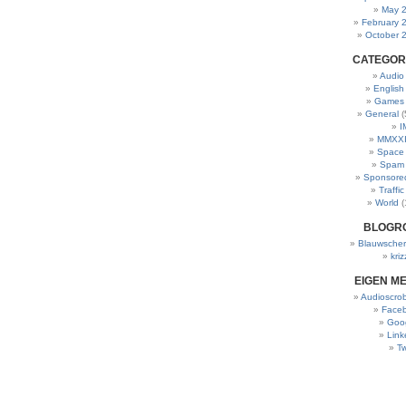
May 
February 
October 
CATEGOR
Audio
English
Games
General
(
I
MMXXI
Space
Spam
Sponsore
Traffic
World
(
BLOGR
Blauwscher
kriz
EIGEN M
Audioscrob
Face
Goo
Link
Tw