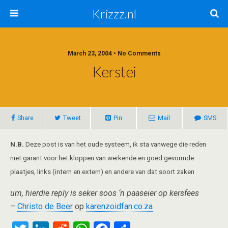
Krizzz.nl
March 23, 2004 • No Comments
Kerstei
Share
Tweet
Pin
Mail
SMS
N.B.
Deze post is van het oude systeem, ik sta vanwege die reden
niet garant voor het kloppen van werkende en goed gevormde
plaatjes, links (intern en extern) en andere van dat soort zaken
um, hierdie reply is seker soos ‘n paaseier op kersfees
–
Christo de Beer
op
karenzoidfan.co.za