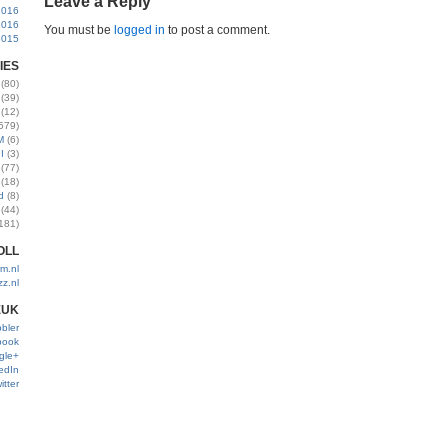
Leave a Reply
2016
2016
You must be
logged in
to post a comment.
2015
IES
(80)
(39)
(12)
579)
M
(6)
I
(3)
(77)
(18)
d
(8)
(44)
181)
OLL
m.nl
zz.nl
EUK
bler
book
gle+
edIn
itter