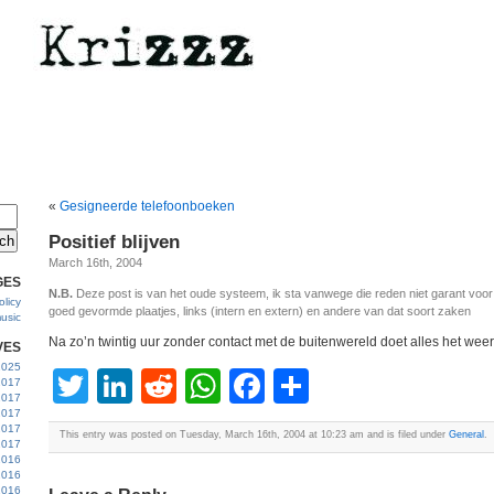
«
Gesigneerde telefoonboeken
Positief blijven
March 16th, 2004
GES
N.B.
Deze post is van het oude systeem, ik sta vanwege die reden niet garant voo
licy
goed gevormde plaatjes, links (intern en extern) en andere van dat soort zaken
usic
Na zo’n twintig uur zonder contact met de buitenwereld doet alles het weer
VES
 2025
Twitter
LinkedIn
Reddit
WhatsApp
Facebook
Share
2017
2017
2017
 2017
This entry was posted on Tuesday, March 16th, 2004 at 10:23 am and is filed under
General
.
2017
2016
2016
2016