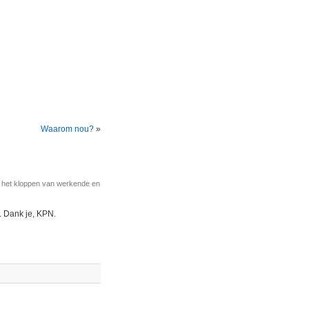
Waarom nou?
»
r het kloppen van werkende en
. Dank je, KPN.