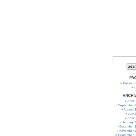
PA
Cookie Po
m
ARCHI
April
September 
August 
July 
April
January 
December 
November 
September 