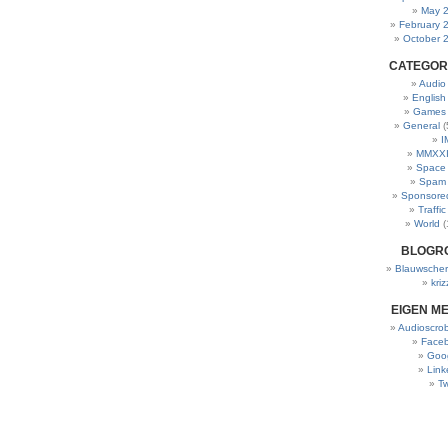
May 
February 
October 
CATEGOR
Audio
English
Games
General
(
I
MMXXI
Space
Spam
Sponsore
Traffic
World
(
BLOGR
Blauwscher
kriz
EIGEN M
Audioscrob
Face
Goo
Link
Tw