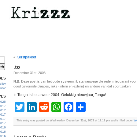
«
Kerstpakket
.to
December 31st, 2003
GES
N.B.
Deze post is van het oude systeem, ik sta vanwege die reden niet garant voo
licy
goed gevormde plaatjes, links (intern en extern) en andere van dat soort zaken
usic
In Tonga is het alweer 2004. Gelukkig nieuwjaar, Tonga!
VES
 2025
Twitter
LinkedIn
Reddit
WhatsApp
Facebook
Share
2017
2017
2017
 2017
This entry was posted on Wednesday, December 31st, 2003 at 12:12 pm and is filed under
Wo
2017
2016
2016
2016