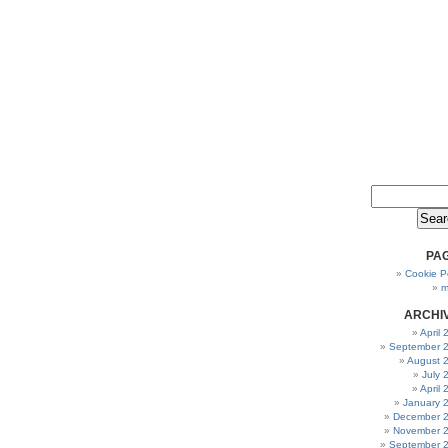
PA
Cookie Po
m
ARCHI
April
September 
August 
July 
April
January 
December 
November 
September 