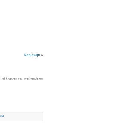
Ranjawijn
»
r het kloppen van werkende en
rld
.