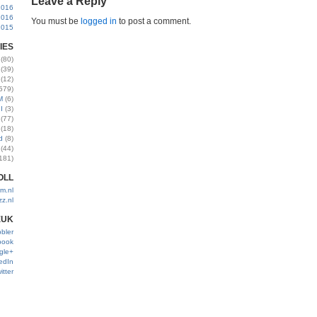
Leave a Reply
2016
2016
You must be
logged in
to post a comment.
2015
IES
(80)
(39)
(12)
579)
M
(6)
I
(3)
(77)
(18)
d
(8)
(44)
181)
OLL
m.nl
zz.nl
EUK
bler
book
gle+
edIn
itter