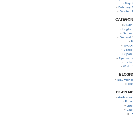
May 
February 
October 
CATEGOR
Audio
English
Games
General
(
I
MMXXI
Space
Spam
Sponsore
Traffic
World
(
BLOGR
Blauwscher
kriz
EIGEN M
Audioscrob
Face
Goo
Link
Tw