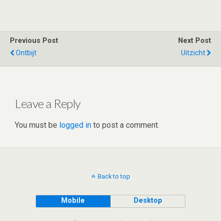
wi
n
e
h
a
h
tt
ke
d
at
ce
ar
er
dI
di
s
b
e
Previous Post
Next Post
n
t
A
o
Ontbijt
Uitzicht
p
o
p
k
Leave a Reply
You must be
logged in
to post a comment.
Back to top
Mobile
Desktop