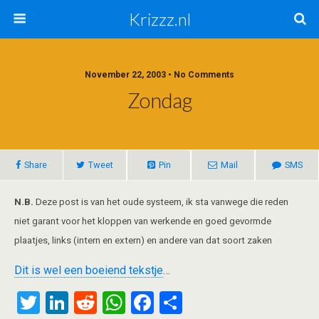
Krizzz.nl
November 22, 2003 • No Comments
Zondag
Share
Tweet
Pin
Mail
SMS
N.B.
Deze post is van het oude systeem, ik sta vanwege die reden
niet garant voor het kloppen van werkende en goed gevormde
plaatjes, links (intern en extern) en andere van dat soort zaken
Dit is wel een boeiend tekstje
…
T
Li
R
W
F
S