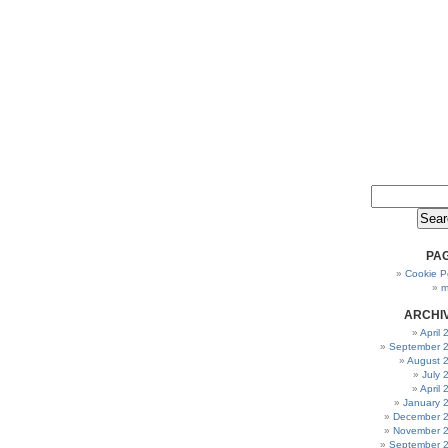
PA
Cookie Po
m
ARCHI
April
September 
August 
July 
April
January 
December 
November 
September 