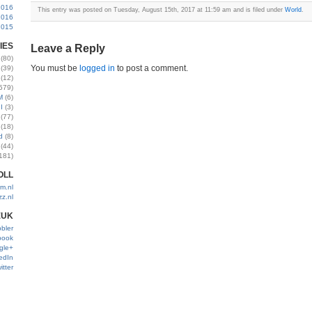
2016
This entry was posted on Tuesday, August 15th, 2017 at 11:59 am and is filed under
World
.
2016
2015
IES
Leave a Reply
(80)
You must be
logged in
to post a comment.
(39)
(12)
579)
M
(6)
I
(3)
(77)
(18)
d
(8)
(44)
181)
OLL
m.nl
zz.nl
EUK
bler
book
gle+
edIn
itter