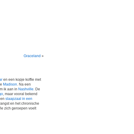
Graceland
»
ar
en een kopje koffie met
je
Madison
. Na een
om ik aan in
Nashville
. De
go
, maar vooral bekend
 een
slaapzaal in een
angst en het chronische
ie zich geroepen voelt