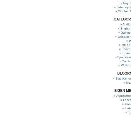
May 
February 
October 
CATEGOR
Audio
English
Games
General
(
I
MMXXI
Space
Spam
Sponsore
Traffic
World
(
BLOGR
Blauwscher
kriz
EIGEN M
Audioscrob
Face
Goo
Link
Tw