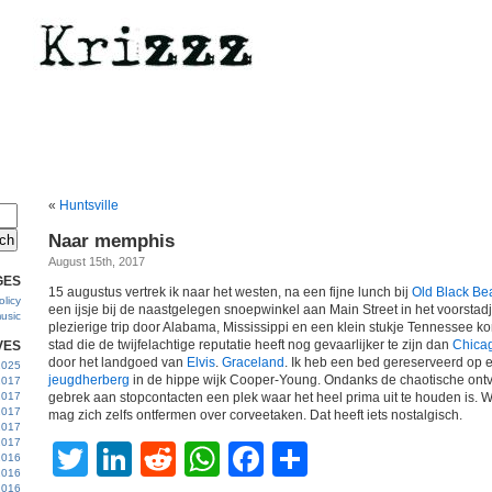
«
Huntsville
Naar memphis
August 15th, 2017
GES
15 augustus vertrek ik naar het westen, na een fijne lunch bij
Old Black Be
licy
een ijsje bij de naastgelegen snoepwinkel aan Main Street in het voorstad
usic
plezierige trip door Alabama, Mississippi en een klein stukje Tennessee k
stad die de twijfelachtige reputatie heeft nog gevaarlijker te zijn dan
Chica
VES
door het landgoed van
Elvis
.
Graceland
. Ik heb een bed gereserveerd op
 2025
jeugdherberg
in de hippe wijk Cooper-Young. Ondanks de chaotische ontv
2017
2017
gebrek aan stopcontacten een plek waar het heel prima uit te houden is. W
2017
mag zich zelfs ontfermen over corveetaken. Dat heeft iets nostalgisch.
 2017
2017
Twitter
LinkedIn
Reddit
WhatsApp
Facebook
Share
2016
2016
2016