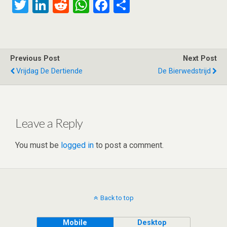
T
Li
R
W
F
S
wi
n
e
h
a
h
tt
ke
d
at
ce
ar
er
dI
di
s
b
e
Previous Post
Next Post
n
t
A
o
Vrijdag De Dertiende
De Bierwedstrijd
p
o
p
k
Leave a Reply
You must be
logged in
to post a comment.
Back to top
Mobile
Desktop