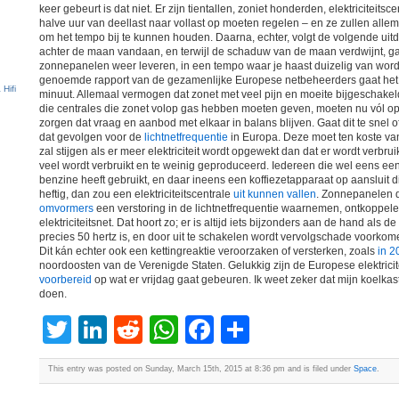
keer gebeurt is dat niet. Er zijn tientallen, zoniet honderden, elektriciteitsc
halve uur van deellast naar vollast op moeten regelen – en ze zullen alle
om het tempo bij te kunnen houden. Daarna, echter, volgt de volgende uit
achter de maan vandaan, en terwijl de schaduw van de maan verdwijnt, 
zonnepanelen weer leveren, in een tempo waar je haast duizelig van wordt
genoemde rapport van de gezamenlijke Europese netbeheerders gaat he
minuut. Allemaal vermogen dat zonet met veel pijn en moeite bijgeschakel
die centrales die zonet volop gas hebben moeten geven, moeten nu vól o
zorgen dat vraag en aanbod met elkaar in balans blijven. Gaat dit te snel o
dat gevolgen voor de
lichtnetfrequentie
in Europa. Deze moet ten koste van
zal stijgen als er meer elektriciteit wordt opgewekt dan dat er wordt verbruikt
veel wordt verbruikt en te weinig geproduceerd. Iedereen die wel eens een
benzine heeft gebruikt, en daar ineens een koffiezetapparaat op aansluit di
heftig, dan zou een elektriciteitscentrale
uit kunnen vallen
. Zonnepanelen d
omvormers
een verstoring in de lichtnetfrequentie waarnemen, ontkoppele
elektriciteitsnet. Dat hoort zo; er is altijd iets bijzonders aan de hand als de
precies 50 hertz is, en door uit te schakelen wordt vervolgschade voorkom
Dit kán echter ook een kettingreaktie veroorzaken of versterken, zoals
in 
noordoosten van de Verenigde Staten. Gelukkig zijn de Europese elektric
voorbereid
op wat er vrijdag gaat gebeuren. Ik weet zeker dat mijn koelkast
doen.
Twitter
LinkedIn
Reddit
WhatsApp
Facebook
Share
This entry was posted on Sunday, March 15th, 2015 at 8:36 pm and is filed under
Space
.