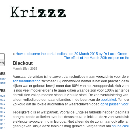
«
How to observe the partial eclipse on 20 March 2015 by Dr Lucie Green
The effect of the March 20th eclipse on 
Blackout
March 15th, 2015
GES
Aanstaande vrijdag is het zover; dan schuift de maan voorzichtig voor de z
licy
zonsverduistering
zichtbaar. Bij onbewolkte hemel is het een prachtig gez
usic
kijken wat er gebeurt terwijl meer dan 80% van het zonoppervlak zich vers
is nog veel mooier ergens te gaan kijken waar de zon voor 100% achter d
VES
dat wil zien zal op moeten staat uit z’n luie stoel. De zonsverduistering va
 2025
alleen volledig op een paar eilandjes in de buurt van de
poolcirkel
. Ten ov
2017
2017
Zo koud dat de lokale auoriteiten er waarschuwen goed
op te passen voor
2017
 2017
Tegelijkertijd is er wat paniek. Vooral de Engelse tabloids hebben pagina’
2017
bangmakende artikelen over het desastreuze effekt dat deze zonsverduist
2016
elektriciteitsvoorziening in Europa. Niet alleen de de zon, maar ook alle la
2016
gaan geven, als je deze tabloids mag geloven. Vergeet niet om
online casi
2016