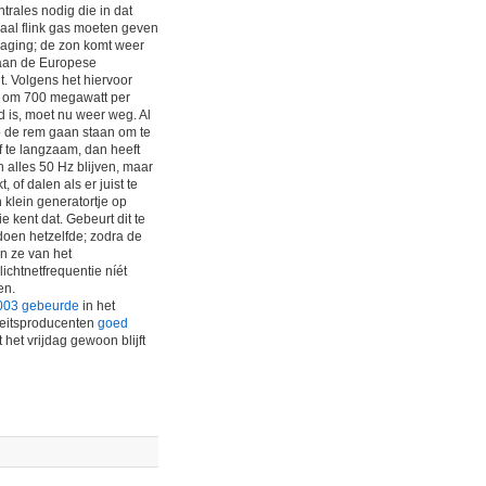
entrales nodig die in dat
maal flink gas moeten geven
daging; de zon komt weer
gaan de Europese
. Volgens het hiervoor
t om 700 megawatt per
d is, moet nu weer weg. Al
p de rem gaan staan om te
f te langzaam, dan heeft
 alles 50 Hz blijven, maar
, of dalen als er juist te
 klein generatortje op
e kent dat. Gebeurt dit te
oen hetzelfde; zodra de
n ze van het
 lichtnetfrequentie níét
en.
2003 gebeurde
in het
iteitsproducenten
goed
 het vrijdag gewoon blijft