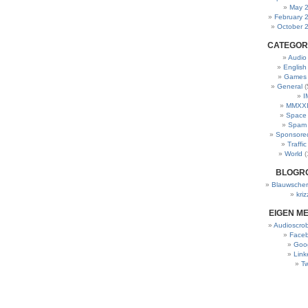
May 
February 
October 
CATEGOR
Audio
English
Games
General
(
I
MMXXI
Space
Spam
Sponsore
Traffic
World
(
BLOGR
Blauwscher
kriz
EIGEN M
Audioscrob
Face
Goo
Link
Tw