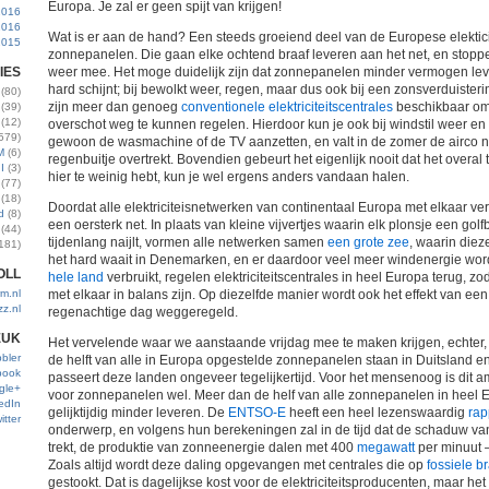
Europa. Je zal er geen spijt van krijgen!
2016
2016
Wat is er aan de hand? Een steeds groeiend deel van de Europese elektic
2015
zonnepanelen. Die gaan elke ochtend braaf leveren aan het net, en stop
IES
weer mee. Het moge duidelijk zijn dat zonnepanelen minder vermogen lev
hard schijnt; bij bewolkt weer, regen, maar dus ook bij een zonsverduisterin
(80)
zijn meer dan genoeg
conventionele elektriciteitscentrales
beschikbaar om 
(39)
(12)
overschot weg te kunnen regelen. Hierdoor kun je ook bij windstil weer 
579)
gewoon de wasmachine of de TV aanzetten, en valt in de zomer de airco ni
M
(6)
regenbuitje overtrekt. Bovendien gebeurt het eigenlijk nooit dat het overal t
I
(3)
hier te weinig hebt, kun je wel ergens anders vandaan halen.
(77)
(18)
Doordat alle elektriciteisnetwerken van continentaal Europa met elkaar verb
d
(8)
een oersterk net. In plaats van kleine vijvertjes waarin elk plonsje een go
(44)
tijdenlang naijlt, vormen alle netwerken samen
een grote zee
, waarin dieze
181)
het hard waait in Denemarken, en er daardoor veel meer windenergie wo
OLL
hele land
verbruikt, regelen elektriciteitscentrales in heel Europa terug, 
m.nl
met elkaar in balans zijn. Op diezelfde manier wordt ook het effekt van een 
zz.nl
regenachtige dag weggeregeld.
EUK
Het vervelende waar we aanstaande vrijdag mee te maken krijgen, echter,
bler
de helft van alle in Europa opgestelde zonnepanelen staan in Duitsland en
book
passeert deze landen ongeveer tegelijkertijd. Voor het mensenoog is dit
gle+
voor zonnepanelen wel. Meer dan de helf van alle zonnepanelen in heel 
edIn
gelijktijdig minder leveren. De
ENTSO-E
heeft een heel lezenswaardig
rap
itter
onderwerp, en volgens hun berekeningen zal in de tijd dat de schaduw v
trekt, de produktie van zonneenergie dalen met 400
megawatt
per minuut –
Zoals altijd wordt deze daling opgevangen met centrales die op
fossiele b
gestookt. Dat is dagelijkse kost voor de elektriciteitsproducenten, maar h