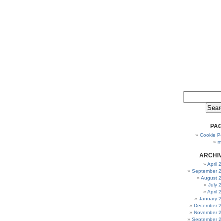
PA
Cookie Po
m
ARCHI
April
September 
August 
July 
April
January 
December 
November 
September 