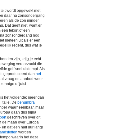
iteit wordt opgewekt met
pen daar na zonsondergang
eren als de zon minder
g. Dat geeft niet, want er
een tekort of een
en na zonsondergang nog
et meteen uit als er een
egelijk regent, dus wat je
onden zijn, krijg je echt
lfbeweging veroorzaakt die
lfde golf snel uitdempt. Als
rdt geproduceerd dan
het
zodat vraag en aanbod weer
zonnige of juist
 is het volgende; meer dan
 Italië. De
penumbra
 amper waarneembaar, maar
Europa gaan dus bijna
port
geschreven over dit
an de maan over Europa
 en dat een half uur lang!
randstoffen
worden
et tempo waarin het deze