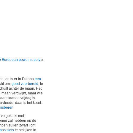
the European power supply
»
on, en is er in Europa
een
icht om,
goed voorbereid
, te
chuilt achter de maan. Het
e maan verdwijnt, maar wie
n aanstaande vrijdag is
ervloede; daar is het koud.
 ijsberen
.
s volgekalkt met
ering zal hebben op de
mpen zullen zwart licht
nos slots
te bekijken in