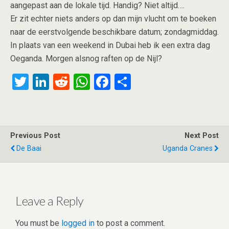
aangepast aan de lokale tijd. Handig? Niet altijd….
Er zit echter niets anders op dan mijn vlucht om te boeken
naar de eerstvolgende beschikbare datum; zondagmiddag.
In plaats van een weekend in Dubai heb ik een extra dag
Oeganda. Morgen alsnog raften op de Nijl?
T
Li
R
W
F
S
wi
n
e
h
a
h
tt
ke
d
at
ce
ar
er
dI
di
s
b
e
Previous Post
Next Post
n
t
A
o
De Baai
Uganda Cranes
p
o
p
k
Leave a Reply
You must be
logged in
to post a comment.