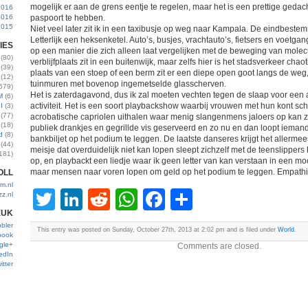
mogelijk er aan de grens eentje te regelen, maar het is een prettige gedach
2016
2016
paspoort te hebben.
2015
Niet veel later zit ik in een taxibusje op weg naar Kampala. De eindbest
Letterlijk een heksenketel. Auto’s, busjes, vrachtauto’s, fietsers en voetg
IES
op een manier die zich alleen laat vergelijken met de beweging van molec
(80)
verblijfplaats zit in een buitenwijk, maar zelfs hier is het stadsverkeer chao
(39)
plaats van een stoep of een berm zit er een diepe open goot langs de we
(12)
tuinmuren met bovenop ingemetselde glasscherven.
579)
Het is zaterdagavond, dus ik zal moeten vechten tegen de slaap voor een 
M
(6)
activiteit. Het is een soort playbackshow waarbij vrouwen met hun kont 
I
(3)
(77)
acrobatische capriolen uithalen waar menig slangenmens jaloers op kan zij
(18)
publiek drankjes en gegrillde vis geserveerd en zo nu en dan loopt iema
d
(8)
bankbiljet op het podium te leggen. De laatste danseres krijgt het allerme
(44)
meisje dat overduidelijk niet kan lopen sleept zichzelf met de teenslippe
181)
op, en playbackt een liedje waar ik geen letter van kan verstaan in een moo
maar mensen naar voren lopen om geld op het podium te leggen. Empathie
OLL
m.nl
Twitter
LinkedIn
Reddit
WhatsApp
Facebook
Share
zz.nl
EUK
bler
This entry was posted on Sunday, October 27th, 2013 at 2:02 pm and is filed under
World
.
book
gle+
Comments are closed.
edIn
itter