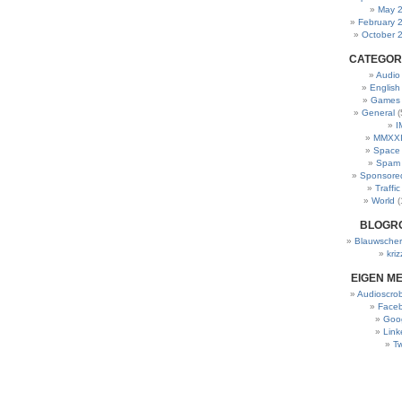
May 
February 
October 
CATEGOR
Audio
English
Games
General
(
I
MMXXI
Space
Spam
Sponsore
Traffic
World
(
BLOGR
Blauwscher
kriz
EIGEN M
Audioscrob
Face
Goo
Link
Tw