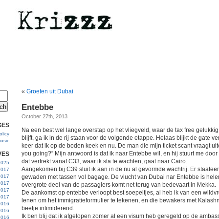
«
Groeten uit Dubai
Entebbe
October 27th, 2013
GES
Na een best wel lange overstap op het vliegveld, waar de tax free gelukk
licy
blijft, ga ik in de rij staan voor de volgende etappe. Helaas blijkt de gate v
usic
keer dat ik op de boden keek en nu. De man die mijn ticket scant vraagt uit
you going?” Mijn antwoord is dat ik naar Entebbe wil, en hij stuurt me door
VES
dat vertrekt vanaf C33, waar ik sta te wachten, gaat naar Cairo.
 2025
Aangekomen bij C39 sluit ik aan in de nu al gevormde wachtrij. Er staateen
2017
2017
gewaden met tassen vol bagage. De vlucht van Dubai nar Entebbe is hele
2017
overgrote deel van de passagiers komt net terug van bedevaart in Mekka.
 2017
De aankomst op entebbe verloopt best soepeltjes, al heb ik van een wil
2017
lenen om het immigratieformulier te tekenen, en die bewakers met Kalashn
2016
beetje intimiderend.
2016
Ik ben blij dat ik afgelopen zomer al een visum heb geregeld op de ambass
2016