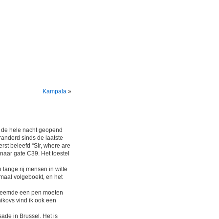
Kampala
»
ig de hele nacht geopend
eranderd sinds de laatste
erst beleefd “Sir, where are
 naar gate C39. Het toestel
 lange rij mensen in witte
maal volgeboekt, en het
dvreemde een pen moeten
ikovs vind ik ook een
ade in Brussel. Het is