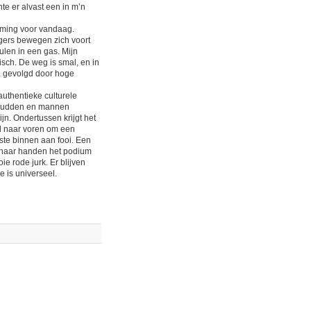
te er alvast een in m’n
emming voor vandaag.
angers bewegen zich voort
ulen in een gas. Mijn
tisch. De weg is smal, en in
g, gevolgd door hoge
authentieke culturele
schudden en mannen
n. Ondertussen krijgt het
nd naar voren om een
este binnen aan fooi. Een
rs haar handen het podium
ie rode jurk. Er blijven
 is universeel.