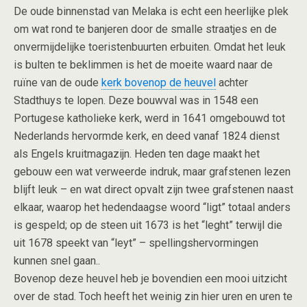
De oude binnenstad van Melaka is echt een heerlijke plek
om wat rond te banjeren door de smalle straatjes en de
onvermijdelijke toeristenbuurten erbuiten. Omdat het leuk
is bulten te beklimmen is het de moeite waard naar de
ruïne van de oude
kerk bovenop de heuvel
achter
Stadthuys te lopen. Deze bouwval was in 1548 een
Portugese katholieke kerk, werd in 1641 omgebouwd tot
Nederlands hervormde kerk, en deed vanaf 1824 dienst
als Engels kruitmagazijn. Heden ten dage maakt het
gebouw een wat verweerde indruk, maar grafstenen lezen
blijft leuk – en wat direct opvalt zijn twee grafstenen naast
elkaar, waarop het hedendaagse woord “ligt” totaal anders
is gespeld; op de steen uit 1673 is het “leght” terwijl die
uit 1678 speekt van “leyt” – spellingshervormingen
kunnen snel gaan..
Bovenop deze heuvel heb je bovendien een mooi uitzicht
over de stad. Toch heeft het weinig zin hier uren en uren te