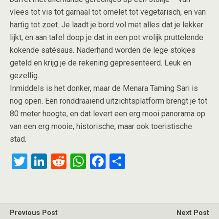
vlees tot vis tot garnaal tot omelet tot vegetarisch, en van
hartig tot zoet. Je laadt je bord vol met alles dat je lekker
lijkt, en aan tafel doop je dat in een pot vrolijk pruttelende
kokende satésaus. Naderhand worden de lege stokjes
geteld en krijg je de rekening gepresenteerd. Leuk en
gezellig.
Inmiddels is het donker, maar de Menara Taming Sari is
nog open. Een ronddraaiend uitzichtsplatform brengt je tot
80 meter hoogte, en dat levert een erg mooi panorama op
van een erg mooie, historische, maar ook toeristische
stad.
T
Li
R
W
F
S
wi
n
e
h
a
h
tt
ke
d
at
ce
ar
er
dI
di
s
b
e
Previous Post
Next Post