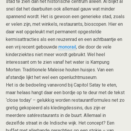
stad te zien dan het historische centrum alleen. Al blijkt al
snel dat het daarbuiten ook allemaal gauw wat minder
spannend wordt. Het is gewoon een generieke stad, zoals
er velen zijn, met winkels, restaurants, bioscopen. Hier en
daar wat opgeleukt met permanent opgestelde
kermisattracties als een reuzenrad en een achtbaantje en
een vrij recent gebouwde
monorail
, die door de vele
kinderziektes niet meer wordt gebruikt. Wel heel
interessant om te zien vanaf het water is Kampung
Morten. Traditionele Maleise houten huisjes. Van een
afstandje lijkt het wel een openluchtmuseum.
Het is de bedoeling vanavond bij Capitol Satay te eten,
maar helaas hangt daar een bordje op te deur met de tekst
‘close today’ – gelukkig worden restaurantformules net zo
gretig gekopieerd als kledingdessins, dus zijn er
meerdere satérestaurants in de buurt. Allemaal in
dezelfde straat in de Indische wijk. Het concept? Een
buffet met allerhande gerechtjes op een stokje – van