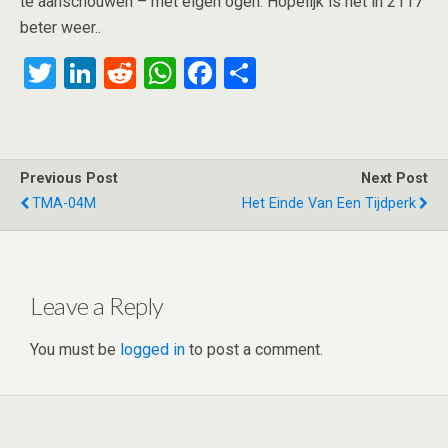
te aanschouwen – met eigen ogen. Hopelijk is het in 2117
beter weer..
T
Li
R
W
F
S
wi
n
e
h
a
h
tt
ke
d
at
ce
ar
er
dI
di
s
b
e
Previous Post
Next Post
n
t
A
o
TMA-04M
Het Einde Van Een Tijdperk
p
o
p
k
Leave a Reply
You must be
logged in
to post a comment.