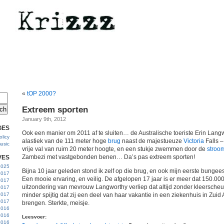
«
tOP 2000?
Extreem sporten
January 9th, 2012
GES
Ook een manier om 2011 af te sluiten… de Australische toeriste Erin Lan
licy
alastiek van de 111 meter hoge
brug
naast de majestueuze
Victoria
Falls –
usic
vrije val van ruim 20 meter hoogte, en een stukje zwemmen door de
stroo
Zambezi met vastgebonden benen… Da’s pas extreem sporten!
VES
 2025
Bijna 10 jaar geleden stond ik zelf op die brug, en ook mijn eerste bungee
2017
Een mooie ervaring, en veilig. De afgelopen 17 jaar is er meer dat 150.0
2017
uitzondering van mevrouw Langworthy verliep dat altijd zonder kleerscheur
2017
 2017
minder spijtig dat zij een deel van haar vakantie in een ziekenhuis in Zuid
2017
brengen. Sterkte, meisje.
2016
2016
Leesvoer:
2016