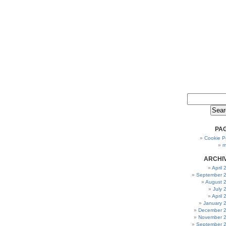
PA
Cookie Po
m
ARCHI
April
September 
August 
July 
April
January 
December 
November 
September 