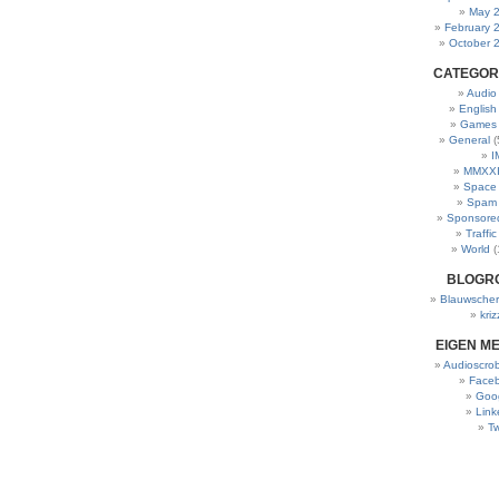
May 
February 
October 
CATEGOR
Audio
English
Games
General
(
I
MMXXI
Space
Spam
Sponsore
Traffic
World
(
BLOGR
Blauwscher
kriz
EIGEN M
Audioscrob
Face
Goo
Link
Tw