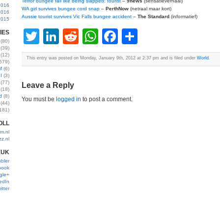
Terror bungee fall like being slapped: tourist
–
9news
(sensatieverhaal)
2016
WA girl survives bungee cord snap
–
PerthNow
(netraal maar kort)
2016
Aussie tourist survives Vic Falls bungee accident
–
The Standard
(informatief)
2015
Twitter
LinkedIn
Reddit
WhatsApp
Facebook
Share
IES
(80)
(39)
(12)
This entry was posted on Monday, January 9th, 2012 at 2:37 pm and is filed under
World
.
579)
M
(6)
I
(3)
(77)
Leave a Reply
(18)
d
(8)
You must be
logged in
to post a comment.
(44)
181)
OLL
m.nl
zz.nl
EUK
bler
book
gle+
edIn
itter