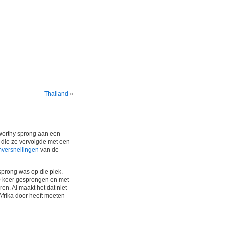
Thailand
»
gworthy sprong aan een
 die ze vervolgde met een
mversnellingen
van de
sprong was op die plek.
00 keer gesprongen en met
en. Al maakt het dat niet
 Afrika door heeft moeten