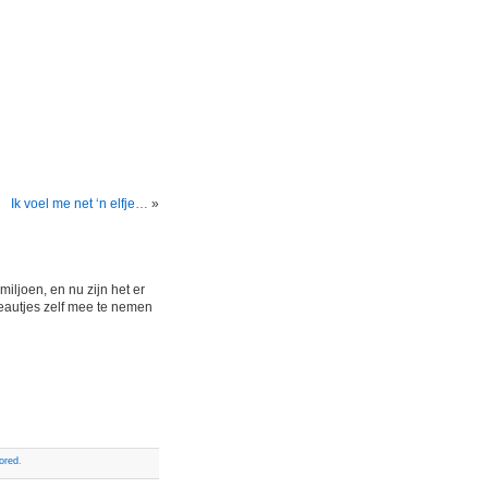
Ik voel me net ‘n elfje…
»
iljoen, en nu zijn het er
deautjes zelf mee te nemen
ored
.