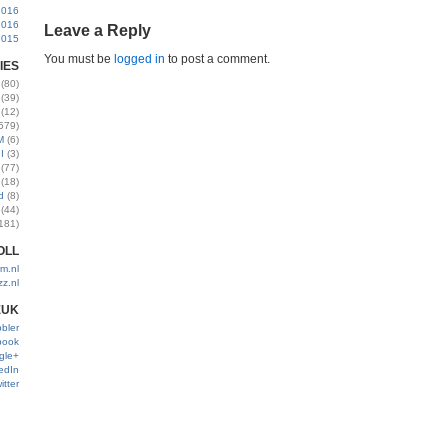
2016
2016
Leave a Reply
2015
You must be
logged in
to post a comment.
IES
(80)
(39)
(12)
579)
M
(6)
I
(3)
(77)
(18)
d
(8)
(44)
181)
OLL
m.nl
zz.nl
EUK
bler
book
gle+
edIn
itter