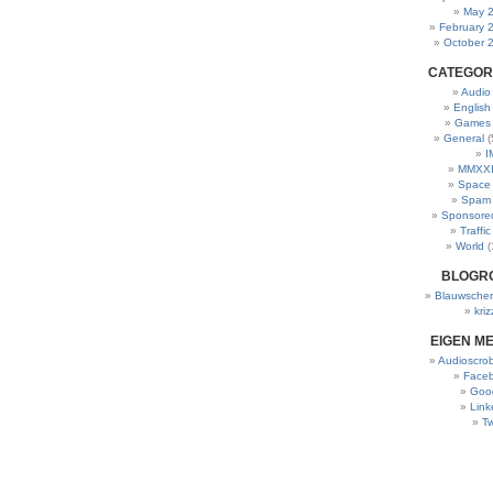
May 
February 
October 
CATEGOR
Audio
English
Games
General
(
I
MMXXI
Space
Spam
Sponsore
Traffic
World
(
BLOGR
Blauwscher
kriz
EIGEN M
Audioscrob
Face
Goo
Link
Tw