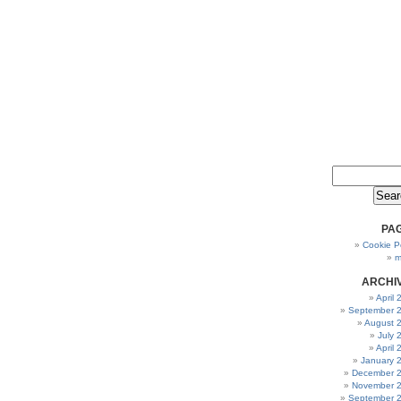
PA
Cookie Po
m
ARCHI
April
September 
August 
July 
April
January 
December 
November 
September 