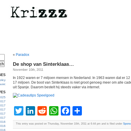
«
Paradox
De shop van Sinterklaas…
November 10th, 2011
GES
In 1922 waren er 7 miljoen mensen in Nederland. In 1963 waren dat er 12 m
licy
17 miljoen. De boot van Sinterklaas is niet groot genoeg meer om alle ca
usic
uit Spanje. Daarom bestelt hij steeds vaker via internet.
VES
 2025
2017
2017
Twitter
LinkedIn
Reddit
WhatsApp
Facebook
Share
2017
 2017
2017
2016
This entry was posted on Thursday, November 10th, 2011 at 6:44 pm and is filed under
Spons
2016
2016