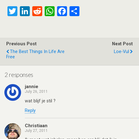
T
Li
R
W
F
S
wi
n
e
h
a
h
tt
ke
d
at
ce
ar
er
dI
di
s
b
e
Previous Post
Next Post
n
t
A
o
The Best Things In Life Are
Loe-Vul
Free
p
o
p
k
2 responses
jannie
July 26, 2011
wat blijf je stil ?
Reply
Christiaan
July 27, 2011