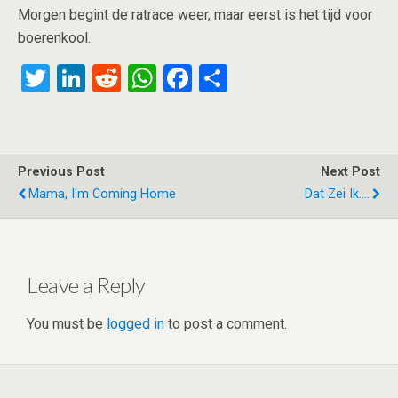
Morgen begint de ratrace weer, maar eerst is het tijd voor
boerenkool.
T
Li
R
W
F
S
wi
n
e
h
a
h
tt
ke
d
at
ce
ar
er
dI
di
s
b
e
Previous Post
Next Post
n
t
A
o
Mama, I'm Coming Home
Dat Zei Ik....
p
o
p
k
Leave a Reply
You must be
logged in
to post a comment.