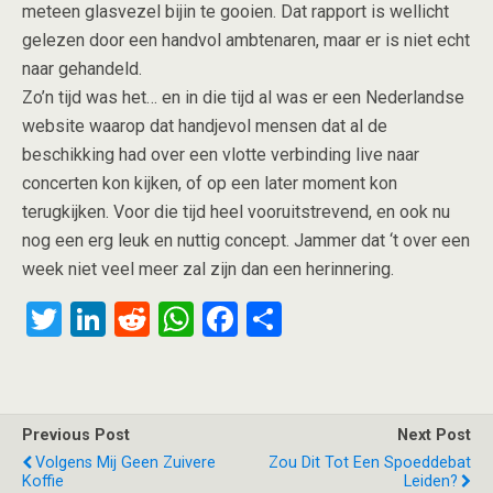
meteen glasvezel bijin te gooien. Dat rapport is wellicht
gelezen door een handvol ambtenaren, maar er is niet echt
naar gehandeld.
Zo’n tijd was het… en in die tijd al was er een Nederlandse
website waarop dat handjevol mensen dat al de
beschikking had over een vlotte verbinding live naar
concerten kon kijken, of op een later moment kon
terugkijken. Voor die tijd heel vooruitstrevend, en ook nu
nog een erg leuk en nuttig concept. Jammer dat ‘t over een
week niet veel meer zal zijn dan een herinnering.
T
Li
R
W
F
S
wi
n
e
h
a
h
tt
ke
d
at
ce
ar
er
dI
di
s
b
e
Previous Post
Next Post
n
t
A
o
Volgens Mij Geen Zuivere
Zou Dit Tot Een Spoeddebat
Koffie
Leiden?