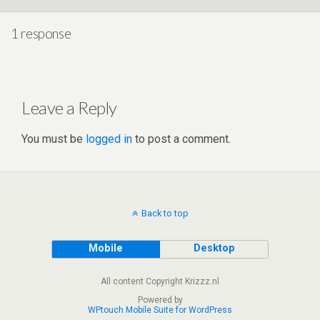
p
o
p
k
1 response
Leave a Reply
You must be
logged in
to post a comment.
Back to top
Mobile
Desktop
All content Copyright Krizzz.nl
Powered by
WPtouch Mobile Suite for WordPress