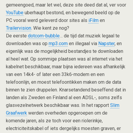
gemeengoed, maar let wel, deze site deed dat al, ver voor
YouTube
uberhaupt bestond, en bewegend beeld op de
PC vooral werd geleverd door sites als
iFilm
en
Trailervision
. Wie kent ze nog?
De eerste
dotcom-bubble
… de tijd dat muziek legaal te
downloaden was op
mp3.com
en illegaal via
Napster
, en
eigenlijk was de mogelijkheid bestandjes te downloaden
al heel wat. Op sommige plaatsen was al internet via het
kabelnet beschikbaar, maar bijna iedereen was afhankelijk
van een 14k4- of later een 33k6-modem en een
telefoonlijn, en moest telefoontikken maken om de data
binnen te zien druppelen. Knarsetandend beseffend dat in
landen als Zweden en Finland al een ADSL-, soms zelfs
glasvezelnetwerk beschikbaar was. In het rapport
Slim
Graafwerk
werden overheden opgeroepen om de
komende jaren, als ze toch voor een riolerinkje,
electriciteitskabel of iets dergelijks moesten graven, er