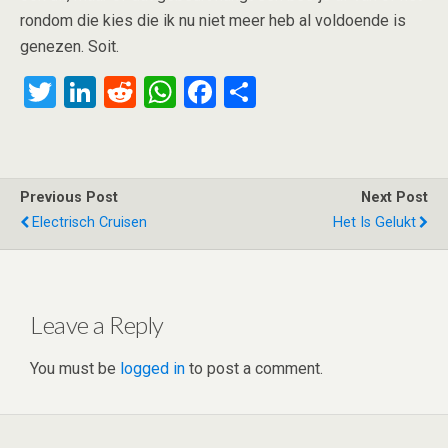
rondom die kies die ik nu niet meer heb al voldoende is
genezen. Soit.
T
Li
R
W
F
S
wi
n
e
h
a
h
tt
ke
d
at
ce
ar
er
dI
di
s
b
e
Previous Post
Next Post
n
t
A
o
Electrisch Cruisen
Het Is Gelukt
p
o
p
k
Leave a Reply
You must be
logged in
to post a comment.