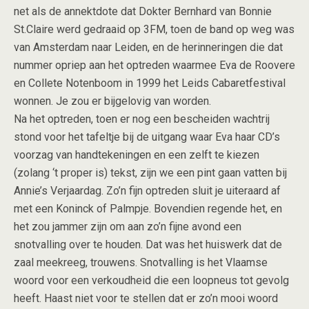
net als de annektdote dat Dokter Bernhard van Bonnie
St.Claire werd gedraaid op 3FM, toen de band op weg was
van Amsterdam naar Leiden, en de herinneringen die dat
nummer opriep aan het optreden waarmee Eva de Roovere
en Collete Notenboom in 1999 het Leids Cabaretfestival
wonnen. Je zou er bijgelovig van worden.
Na het optreden, toen er nog een bescheiden wachtrij
stond voor het tafeltje bij de uitgang waar Eva haar CD’s
voorzag van handtekeningen en een zelft te kiezen
(zolang ‘t proper is) tekst, zijn we een pint gaan vatten bij
Annie’s Verjaardag. Zo’n fijn optreden sluit je uiteraard af
met een Koninck of Palmpje. Bovendien regende het, en
het zou jammer zijn om aan zo’n fijne avond een
snotvalling over te houden. Dat was het huiswerk dat de
zaal meekreeg, trouwens. Snotvalling is het Vlaamse
woord voor een verkoudheid die een loopneus tot gevolg
heeft. Haast niet voor te stellen dat er zo’n mooi woord