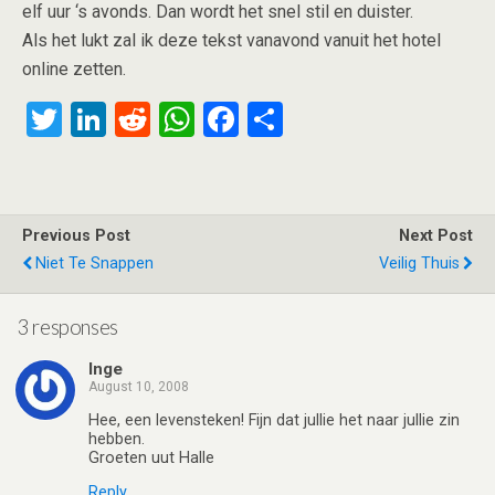
elf uur ‘s avonds. Dan wordt het snel stil en duister.
Als het lukt zal ik deze tekst vanavond vanuit het hotel
online zetten.
T
Li
R
W
F
S
wi
n
e
h
a
h
tt
ke
d
at
ce
ar
er
dI
di
s
b
e
Previous Post
Next Post
n
t
A
o
Niet Te Snappen
Veilig Thuis
p
o
p
k
3 responses
Inge
August 10, 2008
Hee, een levensteken! Fijn dat jullie het naar jullie zin
hebben.
Groeten uut Halle
Reply