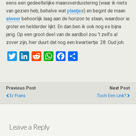
eens een gedeeltelijke maansverduistering (waar ik niets
van gezien heb, behalve wat
plaatje
s) en begint de maan
alweer
behoorlijk laag aan de horizon te staan, waardoor ie
groter en helderder lijkt. En dan ben ik ook nog es bijna
jarig. Op een groot deel van de aardbol zou ‘t zelfs al
zover zijn, hier duurt dat nog een kwartiertje. 28. Oud joh.
T
Li
R
W
F
S
wi
n
e
h
a
h
tt
ke
d
at
ce
ar
er
dI
di
s
b
e
Previous Post
Next Post
n
t
A
o
Er Frans
Toch Een Link?
p
o
p
k
Leave a Reply