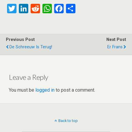
T
Li
R
W
F
S
wi
n
e
h
a
h
tt
ke
d
at
ce
ar
er
dI
di
s
b
e
Previous Post
Next Post
n
t
A
o
De Schreeuw Is Terug!
Er Frans
p
o
p
k
Leave a Reply
You must be
logged in
to post a comment.
Back to top