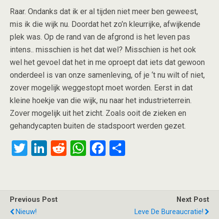
Raar. Ondanks dat ik er al tijden niet meer ben geweest,
mis ik die wijk nu. Doordat het zo’n kleurrijke, afwijkende
plek was. Op de rand van de afgrond is het leven pas
intens.. misschien is het dat wel? Misschien is het ook
wel het gevoel dat het in me oproept dat iets dat gewoon
onderdeel is van onze samenleving, of je ‘t nu wilt of niet,
zover mogelijk weggestopt moet worden. Eerst in dat
kleine hoekje van die wijk, nu naar het industrieterrein.
Zover mogelijk uit het zicht. Zoals ooit de zieken en
gehandycapten buiten de stadspoort werden gezet.
T
Li
R
W
F
S
wi
n
e
h
a
h
tt
ke
d
at
ce
ar
er
dI
di
s
b
e
Previous Post
Next Post
n
t
A
o
Nieuw!
Leve De Bureaucratie!