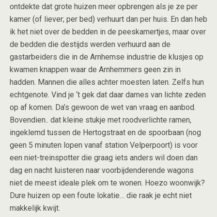
ontdekte dat grote huizen meer opbrengen als je ze per
kamer (of liever; per bed) verhuurt dan per huis. En dan heb
ik het niet over de bedden in de peeskamertjes, maar over
de bedden die destijds werden verhuurd aan de
gastarbeiders die in de Arnhemse industrie de klusjes op
kwamen knappen waar de Arnhemmers geen zin in
hadden. Mannen die alles achter moesten laten. Zelfs hun
echtgenote. Vind je ‘t gek dat daar dames van lichte zeden
op af komen. Da’s gewoon de wet van vraag en aanbod.
Bovendien.. dat kleine stukje met roodverlichte ramen,
ingeklemd tussen de Hertogstraat en de spoorbaan (nog
geen 5 minuten lopen vanaf station Velperpoort) is voor
een niet-treinspotter die graag iets anders wil doen dan
dag en nacht luisteren naar voorbijdenderende wagons
niet de meest ideale plek om te wonen. Hoezo woonwijk?
Dure huizen op een foute lokatie… die raak je echt niet
makkelijk kwijt.