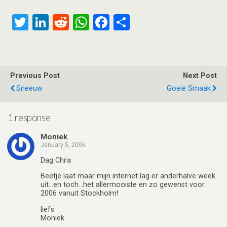
T
Li
R
W
F
S
wi
n
e
h
a
h
tt
ke
d
at
ce
ar
er
dI
di
s
b
e
Previous Post
Next Post
n
t
A
o
Sneeuw
Goeie Smaak
p
o
p
k
1 response
Moniek
January 5, 2006
Dag Chris
Beetje laat maar mijn internet lag er anderhalve week
uit…en toch…het allermooiste en zo gewenst voor
2006 vanuit Stockholm!
liefs
Moniek