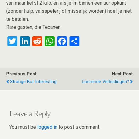
van maar liefst 2 kilo, en als je ‘m binnen een uur opkunt
(zonder hulp, valsspelerij of misselijk worden) hoef je niet
te betalen.
Rare gasten, die Texanen.
T
Li
R
W
F
S
wi
n
e
h
a
h
tt
ke
d
at
ce
ar
er
dI
di
s
b
e
Previous Post
Next Post
n
t
A
o
Strange But Interesting.
Loerende Verleidingen?
p
o
p
k
Leave a Reply
You must be
logged in
to post a comment.