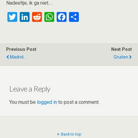
Nadeeltje; ik ga niet….
T
Li
R
W
F
S
wi
n
e
h
a
h
tt
ke
d
at
ce
ar
er
dI
di
s
b
e
Previous Post
Next Post
n
t
A
o
Madrid...
Gruiten
p
o
p
k
Leave a Reply
You must be
logged in
to post a comment.
Back to top