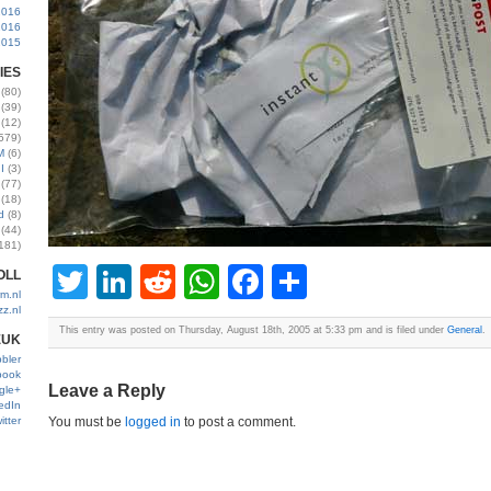
2016
2016
2015
IES
(80)
(39)
(12)
579)
M
(6)
I
(3)
(77)
(18)
d
(8)
(44)
181)
Twitter
LinkedIn
Reddit
WhatsApp
Facebook
Share
OLL
m.nl
zz.nl
This entry was posted on Thursday, August 18th, 2005 at 5:33 pm and is filed under
General
.
EUK
bler
book
Leave a Reply
gle+
edIn
itter
You must be
logged in
to post a comment.