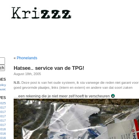
«
Phonelands
Hatsee.. service van de TPG!
August 18th, 2005
GES
N.B.
Deze post is van het oude systeem, ik sta vanwege die reden niet garant voo
licy
goed gevormde plaatjes, links (intern en extern) en andere van dat soort zaken
usic
….een rekening die je niet meer zelf hoeft te verscheuren
VES
 2025
2017
2017
2017
 2017
2017
2016
2016
2016