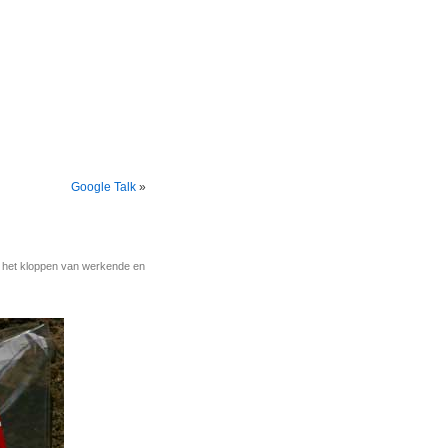
Google Talk
»
r het kloppen van werkende en