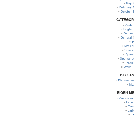
May 
February 
October 
CATEGOR
Audio
English
Games
General
(
I
MMXXI
Space
Spam
Sponsore
Traffic
World
(
BLOGR
Blauwscher
kriz
EIGEN M
Audioscrob
Face
Goo
Link
Tw