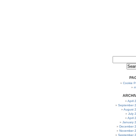
PA
Cookie Po
m
ARCHI
April
September 
August 
July 
April
January 
December 
November 
September 