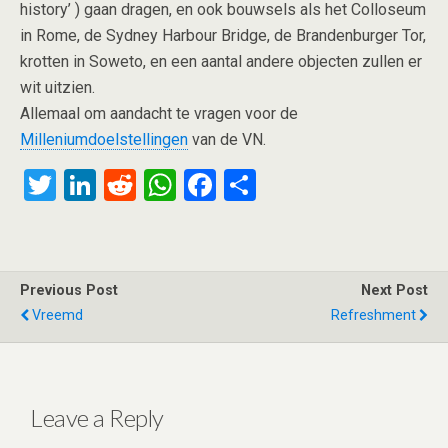
history’ ) gaan dragen, en ook bouwsels als het Colloseum
in Rome, de Sydney Harbour Bridge, de Brandenburger Tor,
krotten in Soweto, en een aantal andere objecten zullen er
wit uitzien.
Allemaal om aandacht te vragen voor de
Milleniumdoelstellingen
van de VN.
T
Li
R
W
F
S
wi
n
e
h
a
h
tt
ke
d
at
ce
ar
er
dI
di
s
b
e
Previous Post
Next Post
n
t
A
o
Vreemd
Refreshment
p
o
p
k
Leave a Reply