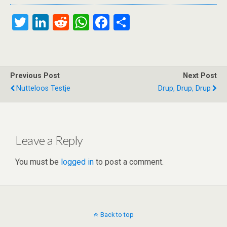
T
Li
R
W
F
S
wi
n
e
h
a
h
tt
ke
d
at
ce
ar
er
dI
di
s
b
e
Previous Post
Next Post
n
t
A
o
Nutteloos Testje
Drup, Drup, Drup
p
o
p
k
Leave a Reply
You must be
logged in
to post a comment.
Back to top